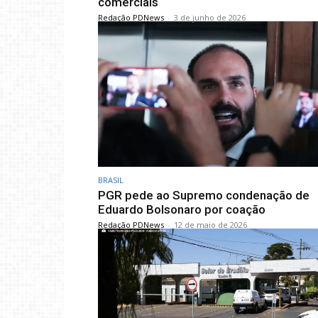
comerciais
Redação PDNews
-
3 de junho de 2026
BRASIL
PGR pede ao Supremo condenação de
Eduardo Bolsonaro por coação
Redação PDNews
-
12 de maio de 2026