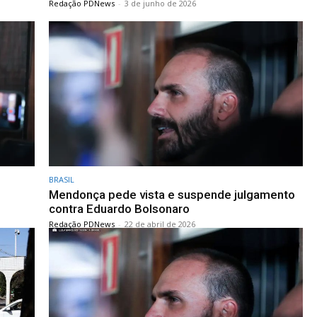
Redação PDNews
-
3 de junho de 2026
BRASIL
Mendonça pede vista e suspende julgamento
contra Eduardo Bolsonaro
Redação PDNews
-
22 de abril de 2026