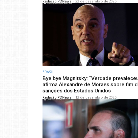
Redação PDNews
-
22 de dezembro de 2025
BRASIL
Bye bye Magnitsky: “Verdade prevalece
afirma Alexandre de Moraes sobre fim 
sanções dos Estados Unidos
Redação PDNews
-
13 de dezembro de 2025