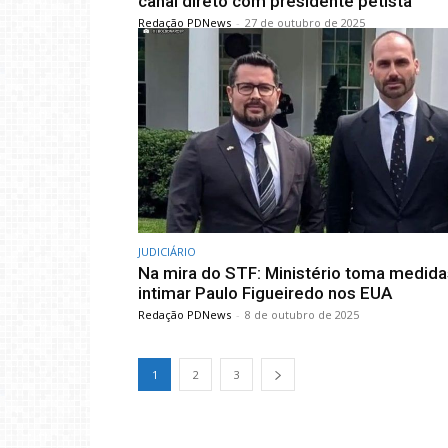
canal direto com presidente petista
Redação PDNews
-
27 de outubro de 2025
JUDICIÁRIO
Na mira do STF: Ministério toma medida
intimar Paulo Figueiredo nos EUA
Redação PDNews
-
8 de outubro de 2025
1
2
3