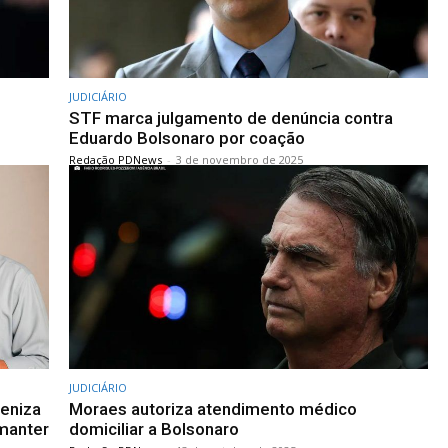
JUDICIÁRIO
STF marca julgamento de denúncia contra
Eduardo Bolsonaro por coação
Redação PDNews
-
3 de novembro de 2025
JUDICIÁRIO
beniza
Moraes autoriza atendimento médico
 manter
domiciliar a Bolsonaro