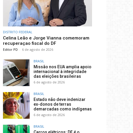
DISTRITO FEDERAL
Celina Leão e Jorge Vianna comemoram
recuperaçao fiscal do DF
Editor PD
-
6 de agosto de 2026
BRASIL
Missão nos EUA amplia apoio
internacional à integridade
das eleições brasileiras
6 de agosto de 2026
BRASIL
Estado não deve indenizar
ex-donos de terras
demarcadas como indígenas
6 de agosto de 2026
BRASIL
Carros elétricos: DF é o