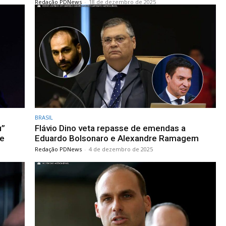
Redação PDNews
-
18 de dezembro de 2025
BRASIL
u”
Flávio Dino veta repasse de emendas a
de
Eduardo Bolsonaro e Alexandre Ramagem
Redação PDNews
-
4 de dezembro de 2025