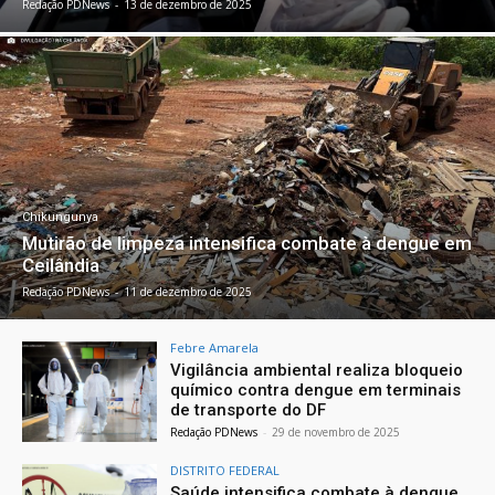
Redação PDNews
-
13 de dezembro de 2025
Chikungunya
Mutirão de limpeza intensifica combate à dengue em
Ceilândia
Redação PDNews
-
11 de dezembro de 2025
Febre Amarela
Vigilância ambiental realiza bloqueio
químico contra dengue em terminais
de transporte do DF
Redação PDNews
-
29 de novembro de 2025
DISTRITO FEDERAL
Saúde intensifica combate à dengue