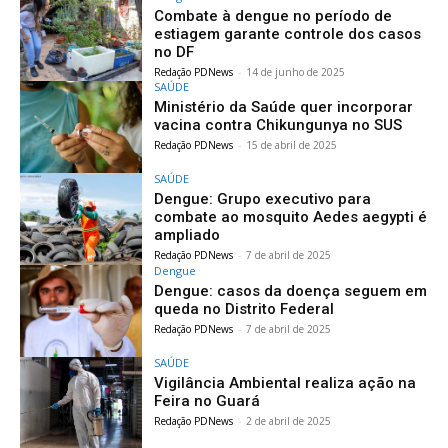
Combate à dengue no período de
estiagem garante controle dos casos
no DF
Redação PDNews
-
14 de junho de 2025
SAÚDE
Ministério da Saúde quer incorporar
vacina contra Chikungunya no SUS
Redação PDNews
-
15 de abril de 2025
SAÚDE
Dengue: Grupo executivo para
combate ao mosquito Aedes aegypti é
ampliado
Redação PDNews
-
7 de abril de 2025
Dengue
Dengue: casos da doença seguem em
queda no Distrito Federal
Redação PDNews
-
7 de abril de 2025
SAÚDE
Vigilância Ambiental realiza ação na
Feira no Guará
Redação PDNews
-
2 de abril de 2025