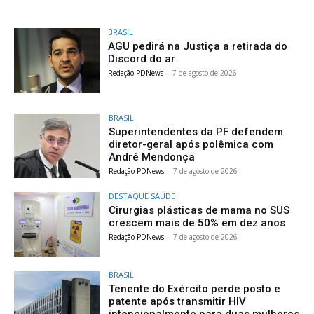
BRASIL
AGU pedirá na Justiça a retirada do
Discord do ar
Redação PDNews
-
7 de agosto de 2026
BRASIL
Superintendentes da PF defendem
diretor-geral após polêmica com
André Mendonça
Redação PDNews
-
7 de agosto de 2026
DESTAQUE SAÚDE
Cirurgias plásticas de mama no SUS
crescem mais de 50% em dez anos
Redação PDNews
-
7 de agosto de 2026
BRASIL
Tenente do Exército perde posto e
patente após transmitir HIV
intencionalmente para duas mulheres