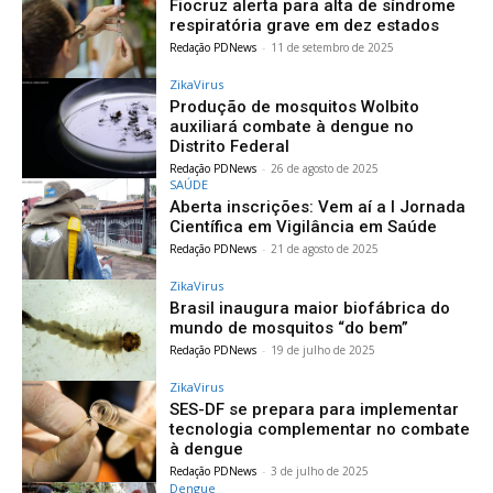
Fiocruz alerta para alta de síndrome
respiratória grave em dez estados
Redação PDNews
-
11 de setembro de 2025
ZikaVirus
Produção de mosquitos Wolbito
auxiliará combate à dengue no
Distrito Federal
Redação PDNews
-
26 de agosto de 2025
SAÚDE
Aberta inscrições: Vem aí a I Jornada
Científica em Vigilância em Saúde
Redação PDNews
-
21 de agosto de 2025
ZikaVirus
Brasil inaugura maior biofábrica do
mundo de mosquitos “do bem”
Redação PDNews
-
19 de julho de 2025
ZikaVirus
SES-DF se prepara para implementar
tecnologia complementar no combate
à dengue
Redação PDNews
-
3 de julho de 2025
Dengue