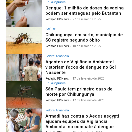
Chikungunya
Dengue: 1 milhão de doses da vacina
podem ser entregues pelo Butantan
Redação PDNews
-
27 de março de 2025
SAÚDE
Chikungunya: em surto, município de
SC registra segundo óbito
Redação PDNews
-
18 de março de 2025
Febre Amarela
Agentes de Vigilância Ambiental
vistoriam focos de dengue no Sol
Nascente
Redação PDNews
-
17 de fevereiro de 2025
Chikungunya
São Paulo tem primeiro caso de
morte por Chikungunya
Redação PDNews
-
12 de fevereiro de 2025
Febre Amarela
Armadilhas contra o Aedes aegypti
ajudam equipes da Vigilância
Ambiental no combate à dengue