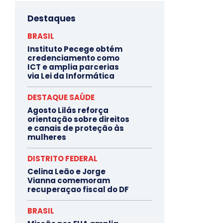
Destaques
BRASIL
Instituto Pecege obtém
credenciamento como
ICT e amplia parcerias
via Lei da Informática
DESTAQUE SAÚDE
Agosto Lilás reforça
orientação sobre direitos
e canais de proteção às
mulheres
DISTRITO FEDERAL
Celina Leão e Jorge
Vianna comemoram
recuperaçao fiscal do DF
BRASIL