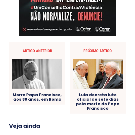
ARTIGO ANTERIOR
PRÓXIMO ARTIGO
Morre Papa Francisco,
Lula decreta luto
aos 88 anos, em Roma
oficial de sete dias
pela morte do Papa
Francisco
Acre
Alagoas
Amazonas
Bahia
BRASIL
Veja ainda
Ceará
Chikungunya
CLDF
COLUNAS
COMPORTAMENTO
CONCURSOS PÚBLICOS