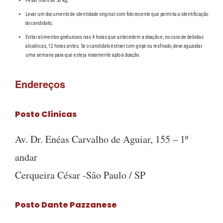
Pesar mais de 50 kg;
Levar um documento de identidade original com foto recente que permita a identificação
do candidato;
Evitar alimentos gordurosos nas 4 horas que antecedem a doação e, no caso de bebidas
alcoólicas, 12 horas antes. Se o candidato estiver com gripe ou resfriado, deve aguardar
uma semana para que esteja novamente apto à doação.
Endereços
Posto Clínicas
Av. Dr. Enéas Carvalho de Aguiar, 155 – 1º
andar
Cerqueira César -São Paulo / SP
Posto Dante Pazzanese