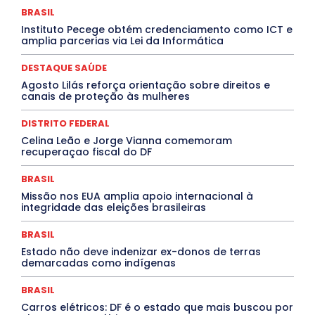
Congressuanas & Esplanadumas
CONTRATO TEMPORÁRIO
BRASIL
Covid-19
Crônica Política
Crônicas
CULTURA
Instituto Pecege obtém credenciamento como ICT e
Cultura e Tal
DANÇA
Dengue
Denuncia
amplia parcerias via Lei da Informática
DESTAQUE BRASIL
DESTAQUE DF
DESTAQUE SAÚDE
DESTAQUES
Destaques Enfermagem Unida
DESTAQUE SAÚDE
DESTAQUES OUTROS
DISTRITO FEDERAL
EDUCAÇÃO
Agosto Lilás reforça orientação sobre direitos e
ELEIÇÕES
EMPREGO E OPORTUNIDADES
ENTORNO
canais de proteção às mulheres
Especial
Espírito Santo
ESPORTE
ESTÁGIO
EVENTOS
EXPOSIÇÃO
Featured
Febre Amarela
DISTRITO FEDERAL
Febre Oropouche
FILMES
Goiás
INTELIGÊNCIA ARTIFICIAL
INTERNACIONAL
Celina Leão e Jorge Vianna comemoram
Jogos Online
JUDICIÁRIO
LITERATURA
Maranhão
recuperaçao fiscal do DF
Marburg
Mato Grosso
Mato Grosso do Sul
MEIO AMBIENTE
Minas Gerais
MOBILIDADE
MPOX
BRASIL
MÚSICA
O Plantonista
Opinião
Oropouche
Pará
Missão nos EUA amplia apoio internacional à
Paraíba
Paraná
Pernambuco
Piauí
POLÍTICA
integridade das eleições brasileiras
PROCESSO SELETIVO
PUBLIEDITORIAL
QUALIFICAÇÃO PROFISSIONAL
RESIDÊNCIA
BRASIL
Rio de Janeiro
Rio Grande do Sul
Roraima
Santa Catarina
São Paulo
SARAMPO
SAÚDE
Estado não deve indenizar ex-donos de terras
demarcadas como indígenas
Saúde Agora
SEGURANÇA
Soltando o Verbo
TÁ FROID?
TEATRO
TECNOLOGIA
TIC TAC
Tocantins
Utilidade Pública
ZikaVirus
BRASIL
Carros elétricos: DF é o estado que mais buscou por
Mais