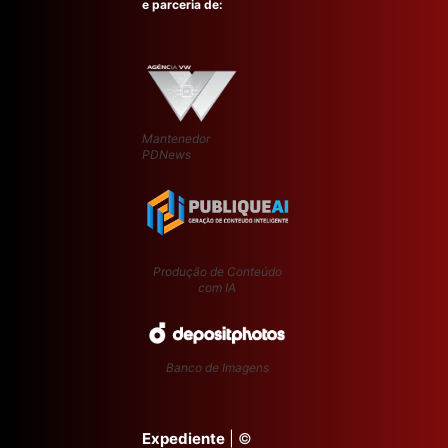
e parceria de:
Mantenedor
PDNews
Produção de Conteúdo
com IA
Banco de Imagens
Expediente
| ©