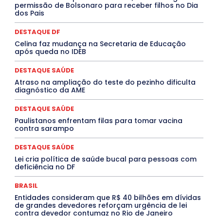
Marburg
Mato Grosso
Mato Grosso do Sul
permissão de Bolsonaro para receber filhos no Dia
dos Pais
MEIO AMBIENTE
Minas Gerais
MOBILIDADE
MPOX
MÚSICA
O Plantonista
Opinião
Oropouche
Pará
Paraíba
Paraná
Pernambuco
Piauí
POLÍTICA
DESTAQUE DF
PROCESSO SELETIVO
PUBLIEDITORIAL
Celina faz mudança na Secretaria de Educação
QUALIFICAÇÃO PROFISSIONAL
RESIDÊNCIA
após queda no IDEB
Rio de Janeiro
Rio Grande do Sul
Roraima
Santa Catarina
São Paulo
SARAMPO
SAÚDE
DESTAQUE SAÚDE
Saúde Agora
SEGURANÇA
Soltando o Verbo
Atraso na ampliação do teste do pezinho dificulta
TÁ FROID?
TEATRO
TECNOLOGIA
TIC TAC
diagnóstico da AME
Tocantins
Utilidade Pública
ZikaVirus
DESTAQUE SAÚDE
Mais
Paulistanos enfrentam filas para tomar vacina
contra sarampo
DESTAQUE SAÚDE
Lei cria política de saúde bucal para pessoas com
deficiência no DF
BRASIL
Entidades consideram que R$ 40 bilhões em dívidas
de grandes devedores reforçam urgência de lei
contra devedor contumaz no Rio de Janeiro