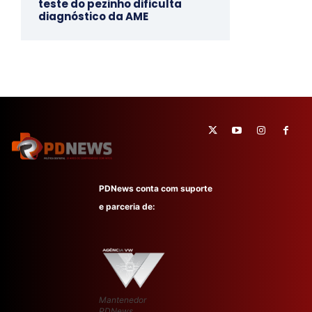
teste do pezinho dificulta
diagnóstico da AME
PDNews conta com suporte
e parceria de:
Mantenedor
PDNews