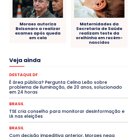
Moraes autoriza
Maternidades da
Bolsonaro a realizar
Secretaria de Saúde
exames após queda
realizam teste da
em cela
orelhinha em recém-
nascidos
Acre
Alagoas
Amazonas
Bahia
BRASIL
Veja ainda
Ceará
Chikungunya
CLDF
COLUNAS
COMPORTAMENTO
CONCURSOS PÚBLICOS
Congressuanas & Esplanadumas
CONTRATO TEMPORÁRIO
DESTAQUE DF
Covid-19
Crônica Política
Crônicas
CULTURA
É área pública? Pergunta Celina Leão sobre
Cultura e Tal
DANÇA
Dengue
Denuncia
problema de iluminação, de 20 anos, solucionado
DESTAQUE BRASIL
DESTAQUE DF
DESTAQUE SAÚDE
em 24 horas
DESTAQUES
Destaques Enfermagem Unida
DESTAQUES OUTROS
DISTRITO FEDERAL
EDUCAÇÃO
BRASIL
ELEIÇÕES
EMPREGO E OPORTUNIDADES
ENTORNO
TSE cria conselho para monitorar desinformação e
Especial
Espírito Santo
ESPORTE
ESTÁGIO
IA nas eleições
EVENTOS
EXPOSIÇÃO
Featured
Febre Amarela
Febre Oropouche
FILMES
Goiás
BRASIL
INTELIGÊNCIA ARTIFICIAL
INTERNACIONAL
Jogos Online
JUDICIÁRIO
LITERATURA
Maranhão
Com decisão impeditiva anterior, Moraes nega