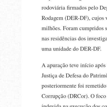
rodoviária firmados pelo D
Rodagem (DER-DF), cujos v
milhões. Foram cumpridos s
nas residências dos investi
uma unidade do DER-DF.
A apuração teve início apó
Justiça de Defesa do Patrim
posteriormente foi remetido
Corrupção (DRCor). O foco p
indevida na execução dos con