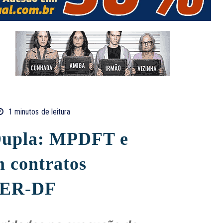
1
minutos
de leitura
Dupla: MPDFT e
 contratos
 DER-DF