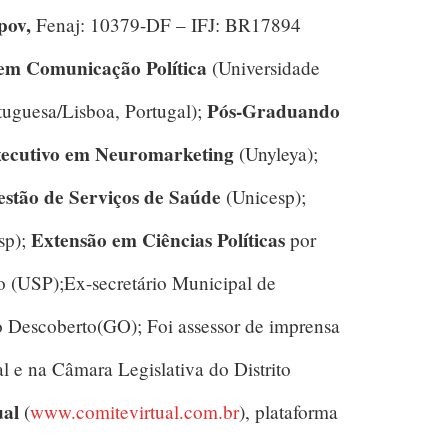
pov,
Fenaj: 10379-DF – IFJ: BR17894
em Comunicação Política
(Universidade
Pós-Graduando
tuguesa/Lisboa, Portugal);
cutivo em Neuromarketing
(Unyleya);
stão de Serviços de Saúde
(Unicesp);
Extensão em Ciências Políticas
sp);
por
o (USP);Ex-secretário Municipal de
Descoberto(GO); Foi assessor de imprensa
 e na Câmara Legislativa do Distrito
ual
(
www.comitevirtual.com.br
), plataforma