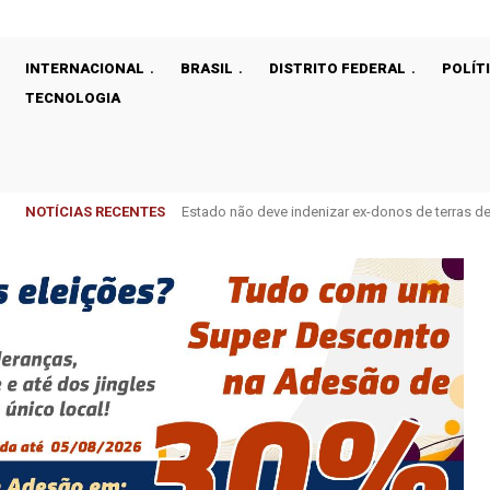
INTERNACIONAL
BRASIL
DISTRITO FEDERAL
POLÍT
TECNOLOGIA
NOTÍCIAS RECENTES
Estado não deve indenizar ex-donos de terras de
Carros elétricos: DF é o estado que mais busco