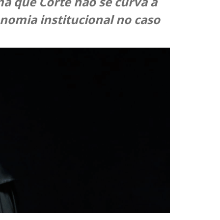
ma que Corte não se curva a
onomia institucional no caso