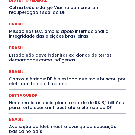
DISTRITO FEDERAL
Febre Oropouche
FILMES
Goiás
INTELIGÊNCIA ARTIFICIAL
INTERNACIONAL
Celina Leão e Jorge Vianna comemoram
Jogos Online
JUDICIÁRIO
LITERATURA
Maranhão
recuperaçao fiscal do DF
Marburg
Mato Grosso
Mato Grosso do Sul
MEIO AMBIENTE
Minas Gerais
MOBILIDADE
MPOX
BRASIL
MÚSICA
O Plantonista
Opinião
Oropouche
Pará
Missão nos EUA amplia apoio internacional à
Paraíba
Paraná
Pernambuco
Piauí
POLÍTICA
integridade das eleições brasileiras
PROCESSO SELETIVO
PUBLIEDITORIAL
QUALIFICAÇÃO PROFISSIONAL
RESIDÊNCIA
BRASIL
Rio de Janeiro
Rio Grande do Sul
Roraima
Santa Catarina
São Paulo
SARAMPO
SAÚDE
Estado não deve indenizar ex-donos de terras
demarcadas como indígenas
Saúde Agora
SEGURANÇA
Soltando o Verbo
TÁ FROID?
TEATRO
TECNOLOGIA
TIC TAC
Tocantins
Utilidade Pública
ZikaVirus
BRASIL
Carros elétricos: DF é o estado que mais buscou por
Mais
eletroposto no último ano
DESTAQUE DF
Neoenergia anuncia plano recorde de R$ 3,1 bilhões
para fortalecer a infraestrutura elétrica do DF
BRASIL
Avaliação do Ideb mostra avanço da educação
básica no país