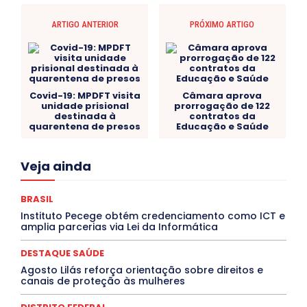
ARTIGO ANTERIOR
PRÓXIMO ARTIGO
Covid-19: MPDFT visita
Câmara aprova
unidade prisional
prorrogação de 122
destinada à
contratos da
quarentena de presos
Educação e Saúde
Acre
Alagoas
Amazonas
Bahia
BRASIL
Veja ainda
Ceará
Chikungunya
CLDF
COLUNAS
COMPORTAMENTO
CONCURSOS PÚBLICOS
Congressuanas & Esplanadumas
CONTRATO TEMPORÁRIO
BRASIL
Covid-19
Crônica Política
Crônicas
CULTURA
Instituto Pecege obtém credenciamento como ICT e
Cultura e Tal
DANÇA
Dengue
Denuncia
amplia parcerias via Lei da Informática
DESTAQUE BRASIL
DESTAQUE DF
DESTAQUE SAÚDE
DESTAQUES
Destaques Enfermagem Unida
DESTAQUE SAÚDE
DESTAQUES OUTROS
DISTRITO FEDERAL
EDUCAÇÃO
Agosto Lilás reforça orientação sobre direitos e
ELEIÇÕES
EMPREGO E OPORTUNIDADES
ENTORNO
canais de proteção às mulheres
Especial
Espírito Santo
ESPORTE
ESTÁGIO
EVENTOS
EXPOSIÇÃO
Featured
Febre Amarela