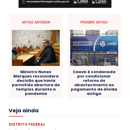
ARTIGO ANTERIOR
PRÓXIMO ARTIGO
Ministro Nunes
Caesb é condenada
Marques reconsidera
por condicionar
decisão que havia
retorno do
permitido abertura de
abastecimento ao
templos durante a
pagamento de dívida
pandemia
antiga
Acre
Alagoas
Amazonas
Bahia
BRASIL
Veja ainda
Ceará
Chikungunya
CLDF
COLUNAS
COMPORTAMENTO
CONCURSOS PÚBLICOS
Congressuanas & Esplanadumas
CONTRATO TEMPORÁRIO
DISTRITO FEDERAL
Covid-19
Crônica Política
Crônicas
CULTURA