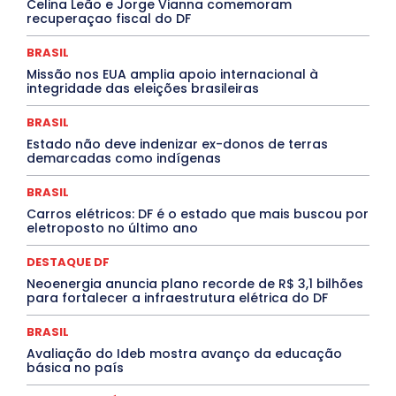
Celina Leão e Jorge Vianna comemoram
Cultura e Tal
DANÇA
Dengue
Denuncia
recuperaçao fiscal do DF
DESTAQUE BRASIL
DESTAQUE DF
DESTAQUE SAÚDE
DESTAQUES
Destaques Enfermagem Unida
BRASIL
DESTAQUES OUTROS
DISTRITO FEDERAL
EDUCAÇÃO
Missão nos EUA amplia apoio internacional à
ELEIÇÕES
EMPREGO E OPORTUNIDADES
ENTORNO
integridade das eleições brasileiras
Especial
Espírito Santo
ESPORTE
ESTÁGIO
EVENTOS
EXPOSIÇÃO
Featured
Febre Amarela
BRASIL
Febre Oropouche
FILMES
Goiás
INTELIGÊNCIA ARTIFICIAL
INTERNACIONAL
Estado não deve indenizar ex-donos de terras
Jogos Online
JUDICIÁRIO
LITERATURA
Maranhão
demarcadas como indígenas
Marburg
Mato Grosso
Mato Grosso do Sul
MEIO AMBIENTE
Minas Gerais
MOBILIDADE
MPOX
BRASIL
MÚSICA
O Plantonista
Opinião
Oropouche
Pará
Carros elétricos: DF é o estado que mais buscou por
Paraíba
Paraná
Pernambuco
Piauí
POLÍTICA
eletroposto no último ano
PROCESSO SELETIVO
PUBLIEDITORIAL
QUALIFICAÇÃO PROFISSIONAL
RESIDÊNCIA
DESTAQUE DF
Rio de Janeiro
Rio Grande do Sul
Roraima
Santa Catarina
São Paulo
SARAMPO
SAÚDE
Neoenergia anuncia plano recorde de R$ 3,1 bilhões
para fortalecer a infraestrutura elétrica do DF
Saúde Agora
SEGURANÇA
Soltando o Verbo
TÁ FROID?
TEATRO
TECNOLOGIA
TIC TAC
Tocantins
Utilidade Pública
ZikaVirus
BRASIL
Avaliação do Ideb mostra avanço da educação
Mais
básica no país