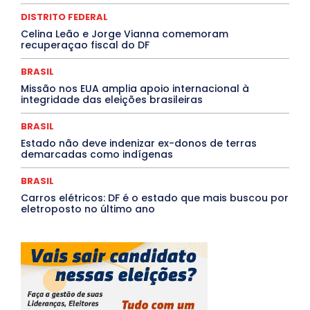
Opinião
Oropouche
Pará
Paraíba
Paraná
DISTRITO FEDERAL
Pernambuco
Piauí
POLÍTICA
PROCESSO SELETIVO
PUBLIEDITORIAL
Celina Leão e Jorge Vianna comemoram
recuperaçao fiscal do DF
QUALIFICAÇÃO PROFISSIONAL
RESIDÊNCIA
Rio de Janeiro
Rio Grande do Sul
Roraima
Santa Catarina
São Paulo
SARAMPO
SAÚDE
BRASIL
Saúde Agora
SEGURANÇA
Soltando o Verbo
Missão nos EUA amplia apoio internacional à
TÁ FROID?
TEATRO
TECNOLOGIA
TIC TAC
integridade das eleições brasileiras
Tocantins
Utilidade Pública
ZikaVirus
BRASIL
Mais
Estado não deve indenizar ex-donos de terras
demarcadas como indígenas
BRASIL
Carros elétricos: DF é o estado que mais buscou por
eletroposto no último ano