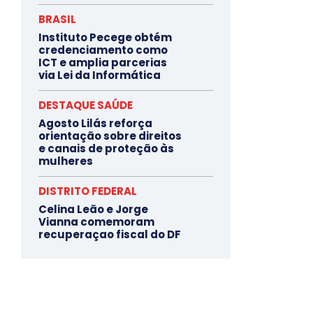
BRASIL
Instituto Pecege obtém
credenciamento como
ICT e amplia parcerias
via Lei da Informática
DESTAQUE SAÚDE
Agosto Lilás reforça
orientação sobre direitos
e canais de proteção às
mulheres
DISTRITO FEDERAL
Celina Leão e Jorge
Vianna comemoram
recuperaçao fiscal do DF