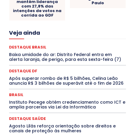
mantém liderança
Paulo
com 27,8% das
intenções de votos na
corrida ao GDF
Acre
Alagoas
Amazonas
Bahia
BRASIL
Veja ainda
Ceará
Chikungunya
CLDF
COLUNAS
COMPORTAMENTO
CONCURSOS PÚBLICOS
Congressuanas & Esplanadumas
DESTAQUE BRASIL
CONTRATO TEMPORÁRIO
Covid-19
Baixa umidade do ar: Distrito Federal entra em
Crônica Política
Crônicas
CULTURA
alerta laranja, de perigo, para esta sexta-feira (7)
Cultura e Tal
DANÇA
Dengue
Denuncia
DESTAQUE BRASIL
DESTAQUE DF
DESTAQUE DF
DESTAQUE SAÚDE
DESTAQUES
Após superar rombo de R$ 5 bilhões, Celina Leão
Destaques Enfermagem Unida
DESTAQUES OUTROS
anuncia R$ 3 bilhões de superávit até o fim de 2026
DISTRITO FEDERAL
EDUCAÇÃO
ELEIÇÕES
EMPREGO E OPORTUNIDADES
ENTORNO
Especial
BRASIL
Espírito Santo
ESPORTE
ESTÁGIO
EVENTOS
EXPOSIÇÃO
Featured
Febre Amarela
Instituto Pecege obtém credenciamento como ICT e
Febre Oropouche
FILMES
Goiás
amplia parcerias via Lei da Informática
INTELIGÊNCIA ARTIFICIAL
INTERNACIONAL
Jogos Online
JUDICIÁRIO
LITERATURA
DESTAQUE SAÚDE
Maranhão
Marburg
Mato Grosso
Agosto Lilás reforça orientação sobre direitos e
Mato Grosso do Sul
MEIO AMBIENTE
Minas Gerais
canais de proteção às mulheres
MOBILIDADE
MPOX
MÚSICA
O Plantonista