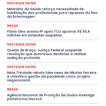
DESTAQUE SAÚDE
Febre Oropouche
FILMES
Goiás
INTELIGÊNCIA ARTIFICIAL
INTERNACIONAL
Ministério da Saúde reforça necessidade de
Jogos Online
JUDICIÁRIO
LITERATURA
Maranhão
habilitação dos profissionais para repasses do Piso
Marburg
Mato Grosso
Mato Grosso do Sul
da Enfermagem
MEIO AMBIENTE
Minas Gerais
MOBILIDADE
MPOX
MÚSICA
O Plantonista
Opinião
Oropouche
Pará
BRASIL
Paraíba
Paraná
Pernambuco
Piauí
POLÍTICA
Flávio Dino aciona PF após TCU apontar R$ 55,4
PROCESSO SELETIVO
PUBLIEDITORIAL
milhões em emendas suspeitas
QUALIFICAÇÃO PROFISSIONAL
RESIDÊNCIA
Rio de Janeiro
Rio Grande do Sul
Roraima
DESTAQUE SAÚDE
Santa Catarina
São Paulo
SARAMPO
SAÚDE
Queda de Braço: Justiça Federal suspende
Saúde Agora
SEGURANÇA
Soltando o Verbo
resolução que autorizava dentistas a realizar
TÁ FROID?
TEATRO
TECNOLOGIA
TIC TAC
sedação profunda
Tocantins
Utilidade Pública
ZikaVirus
DESTAQUE SAÚDE
Mais
Nisia Trindade rebate fake news de Nikolas Ferreira
e classifica gestão da pandemia como ‘projeto
negacionista’
BRASIL
Agência Nacional de Proteção de Dados investiga
plataforma Discord