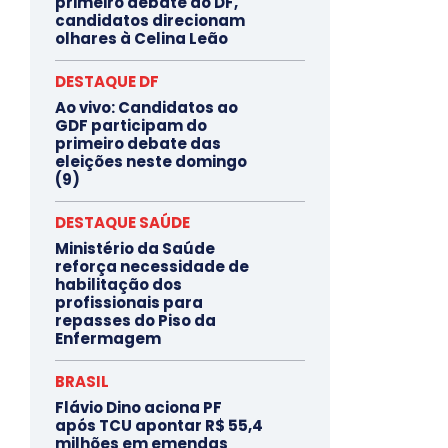
primeiro debate do DF,
candidatos direcionam
olhares à Celina Leão
DESTAQUE DF
Ao vivo: Candidatos ao
GDF participam do
primeiro debate das
eleições neste domingo
(9)
DESTAQUE SAÚDE
Ministério da Saúde
reforça necessidade de
habilitação dos
profissionais para
repasses do Piso da
Enfermagem
BRASIL
Flávio Dino aciona PF
após TCU apontar R$ 55,4
milhões em emendas