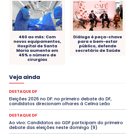
460 ao mês: Com
Diálogo é peça-chave
novos equipamentos,
para o bem-estar
Hospital de Santa
público, defende
Maria aumenta em
secretário de Saúde
45% o número de
cirurgias
Acre
Alagoas
Amazonas
Bahia
BRASIL
Veja ainda
Ceará
Chikungunya
CLDF
COLUNAS
COMPORTAMENTO
CONCURSOS PÚBLICOS
Congressuanas & Esplanadumas
CONTRATO TEMPORÁRIO
DESTAQUE DF
Covid-19
Crônica Política
Crônicas
CULTURA
Eleições 2026 no DF: no primeiro debate do DF,
Cultura e Tal
DANÇA
Dengue
Denuncia
candidatos direcionam olhares à Celina Leão
DESTAQUE BRASIL
DESTAQUE DF
DESTAQUE SAÚDE
DESTAQUES
Destaques Enfermagem Unida
DESTAQUE DF
DESTAQUES OUTROS
DISTRITO FEDERAL
EDUCAÇÃO
Ao vivo: Candidatos ao GDF participam do primeiro
ELEIÇÕES
EMPREGO E OPORTUNIDADES
ENTORNO
debate das eleições neste domingo (9)
Especial
Espírito Santo
ESPORTE
ESTÁGIO
EVENTOS
EXPOSIÇÃO
Featured
Febre Amarela