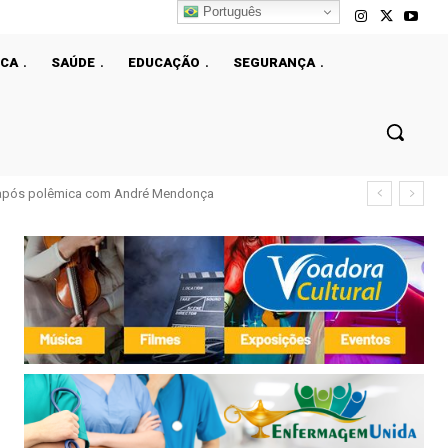
Português
ICA
SAÚDE
EDUCAÇÃO
SEGURANÇA
l após polêmica com André Mendonça
m mais de 50% em dez anos