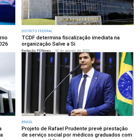
DISTRITO FEDERAL
erno
TCDF determina fiscalização imediata na
026
organização Salve a Si
Redação PDNews
-
10 de agosto de 2023
BRASIL
a
Projeto de Rafael Prudente prevê prestação
na
de serviço social por médicos graduados com