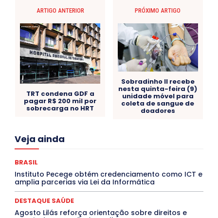
ARTIGO ANTERIOR
PRÓXIMO ARTIGO
Sobradinho II recebe
nesta quinta-feira (9)
TRT condena GDF a
unidade móvel para
pagar R$ 200 mil por
coleta de sangue de
sobrecarga no HRT
doadores
Acre
Alagoas
Amazonas
Bahia
BRASIL
Veja ainda
Ceará
Chikungunya
CLDF
COLUNAS
COMPORTAMENTO
CONCURSOS PÚBLICOS
Congressuanas & Esplanadumas
BRASIL
CONTRATO TEMPORÁRIO
Covid-19
Instituto Pecege obtém credenciamento como ICT e
Crônica Política
Crônicas
CULTURA
amplia parcerias via Lei da Informática
Cultura e Tal
DANÇA
Dengue
Denuncia
DESTAQUE BRASIL
DESTAQUE DF
DESTAQUE SAÚDE
DESTAQUE SAÚDE
DESTAQUES
Agosto Lilás reforça orientação sobre direitos e
Destaques Enfermagem Unida
DESTAQUES OUTROS