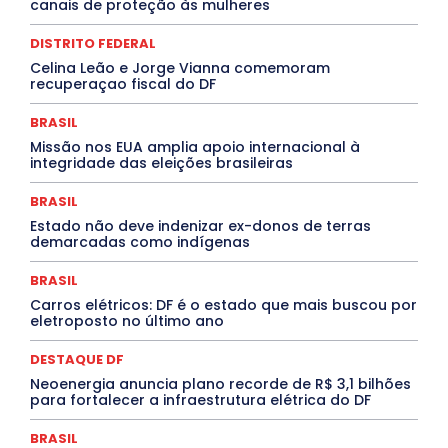
canais de proteção às mulheres
DISTRITO FEDERAL
EDUCAÇÃO
ELEIÇÕES
EMPREGO E OPORTUNIDADES
ENTORNO
Especial
DISTRITO FEDERAL
Espírito Santo
ESPORTE
ESTÁGIO
EVENTOS
EXPOSIÇÃO
Featured
Febre Amarela
Celina Leão e Jorge Vianna comemoram
Febre Oropouche
FILMES
Goiás
recuperaçao fiscal do DF
INTELIGÊNCIA ARTIFICIAL
INTERNACIONAL
Jogos Online
JUDICIÁRIO
LITERATURA
BRASIL
Maranhão
Marburg
Mato Grosso
Missão nos EUA amplia apoio internacional à
Mato Grosso do Sul
MEIO AMBIENTE
Minas Gerais
integridade das eleições brasileiras
MOBILIDADE
MPOX
MÚSICA
O Plantonista
Opinião
Oropouche
Pará
Paraíba
Paraná
BRASIL
Pernambuco
Piauí
POLÍTICA
PROCESSO SELETIVO
PUBLIEDITORIAL
Estado não deve indenizar ex-donos de terras
demarcadas como indígenas
QUALIFICAÇÃO PROFISSIONAL
RESIDÊNCIA
Rio de Janeiro
Rio Grande do Sul
Roraima
Santa Catarina
São Paulo
SARAMPO
SAÚDE
BRASIL
Saúde Agora
SEGURANÇA
Soltando o Verbo
Carros elétricos: DF é o estado que mais buscou por
TÁ FROID?
TEATRO
TECNOLOGIA
TIC TAC
eletroposto no último ano
Tocantins
Utilidade Pública
ZikaVirus
DESTAQUE DF
Mais
Neoenergia anuncia plano recorde de R$ 3,1 bilhões
para fortalecer a infraestrutura elétrica do DF
BRASIL