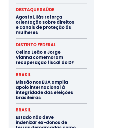
DESTAQUE SAÚDE
Agosto Lilás reforça
orientação sobre direitos
e canais de proteção às
mulheres
DISTRITO FEDERAL
Celina Leão e Jorge
Vianna comemoram
recuperaçao fiscal do DF
BRASIL
Missão nos EUA amplia
apoio internacional à
integridade das eleições
brasileiras
BRASIL
Estado não deve
indenizar ex-donos de
terras demarcadas como