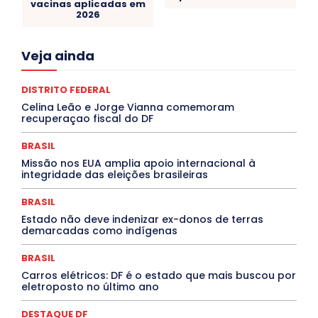
vacinas aplicadas em
2026
Acre
Alagoas
Amazonas
Bahia
BRASIL
Veja ainda
Ceará
Chikungunya
CLDF
COLUNAS
COMPORTAMENTO
CONCURSOS PÚBLICOS
Congressuanas & Esplanadumas
DISTRITO FEDERAL
CONTRATO TEMPORÁRIO
Covid-19
Celina Leão e Jorge Vianna comemoram
Crônica Política
Crônicas
CULTURA
recuperaçao fiscal do DF
Cultura e Tal
DANÇA
Dengue
Denuncia
DESTAQUE BRASIL
DESTAQUE DF
BRASIL
DESTAQUE SAÚDE
DESTAQUES
Missão nos EUA amplia apoio internacional à
Destaques Enfermagem Unida
DESTAQUES OUTROS
integridade das eleições brasileiras
DISTRITO FEDERAL
EDUCAÇÃO
ELEIÇÕES
EMPREGO E OPORTUNIDADES
ENTORNO
Especial
BRASIL
Espírito Santo
ESPORTE
ESTÁGIO
EVENTOS
EXPOSIÇÃO
Featured
Febre Amarela
Estado não deve indenizar ex-donos de terras
Febre Oropouche
FILMES
Goiás
demarcadas como indígenas
INTELIGÊNCIA ARTIFICIAL
INTERNACIONAL
Jogos Online
JUDICIÁRIO
LITERATURA
BRASIL
Maranhão
Marburg
Mato Grosso
Carros elétricos: DF é o estado que mais buscou por
Mato Grosso do Sul
MEIO AMBIENTE
Minas Gerais
eletroposto no último ano
MOBILIDADE
MPOX
MÚSICA
O Plantonista
Opinião
Oropouche
Pará
Paraíba
Paraná
DESTAQUE DF
Pernambuco
Piauí
POLÍTICA