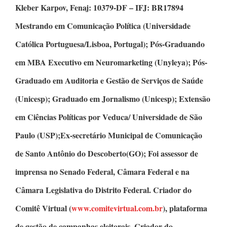
Kleber Karpov,
Fenaj: 10379-DF – IFJ: BR17894
Mestrando em Comunicação Política
(Universidade
Católica Portuguesa/Lisboa, Portugal);
Pós-Graduando
em MBA Executivo em Neuromarketing
(Unyleya);
Pós-
Graduado em Auditoria e Gestão de Serviços de Saúde
(Unicesp);
Graduado em Jornalismo
(Unicesp);
Extensão
em Ciências Políticas
por Veduca/ Universidade de São
Paulo (USP);Ex-secretário Municipal de Comunicação
de Santo Antônio do Descoberto(GO); Foi assessor de
imprensa no Senado Federal, Câmara Federal e na
Câmara Legislativa do Distrito Federal.
Criador do
Comitê Virtual
(
www.comitevirtual.com.br
), plataforma
de gestão de campanhas eleitorais.
Criador do