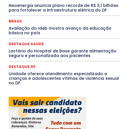
PROCESSO SELETIVO
PUBLIEDITORIAL
Neoenergia anuncia plano recorde de R$ 3,1 bilhões
para fortalecer a infraestrutura elétrica do DF
QUALIFICAÇÃO PROFISSIONAL
RESIDÊNCIA
Rio de Janeiro
Rio Grande do Sul
Roraima
Santa Catarina
São Paulo
SARAMPO
SAÚDE
BRASIL
Saúde Agora
SEGURANÇA
Soltando o Verbo
Avaliação do Ideb mostra avanço da educação
TÁ FROID?
TEATRO
TECNOLOGIA
TIC TAC
básica no país
Tocantins
Utilidade Pública
ZikaVirus
DESTAQUE SAÚDE
Mais
Lactário do Hospital de Base garante alimentação
segura e personalizada aos pacientes
DESTAQUE DF
Unidade oferece atendimento especializado a
crianças e adolescentes vítimas de violência sexual
no DF