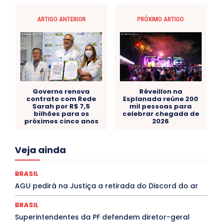
ARTIGO ANTERIOR
PRÓXIMO ARTIGO
Governo renova
Réveillon na
contrato com Rede
Esplanada reúne 200
Sarah por R$ 7,5
mil pessoas para
bilhões para os
celebrar chegada de
próximos cinco anos
2026
Acre
Alagoas
Amazonas
Bahia
BRASIL
Veja ainda
Ceará
Chikungunya
CLDF
COLUNAS
COMPORTAMENTO
CONCURSOS PÚBLICOS
Congressuanas & Esplanadumas
CONTRATO TEMPORÁRIO
BRASIL
Covid-19
Crônica Política
Crônicas
CULTURA
AGU pedirá na Justiça a retirada do Discord do ar
Cultura e Tal
DANÇA
Dengue
Denuncia
DESTAQUE BRASIL
DESTAQUE DF
DESTAQUE SAÚDE
BRASIL
DESTAQUES
Destaques Enfermagem Unida
Superintendentes da PF defendem diretor-geral
DESTAQUES OUTROS
DISTRITO FEDERAL
EDUCAÇÃO