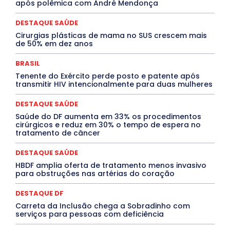
após polêmica com André Mendonça
ELEIÇÕES
EMPREGO E OPORTUNIDADES
ENTORNO
Especial
Espírito Santo
ESPORTE
ESTÁGIO
EVENTOS
EXPOSIÇÃO
Featured
Febre Amarela
DESTAQUE SAÚDE
Febre Oropouche
FILMES
Goiás
Cirurgias plásticas de mama no SUS crescem mais
INTELIGÊNCIA ARTIFICIAL
INTERNACIONAL
de 50% em dez anos
Jogos Online
JUDICIÁRIO
LITERATURA
Maranhão
Marburg
Mato Grosso
Mato Grosso do Sul
BRASIL
MEIO AMBIENTE
Minas Gerais
MOBILIDADE
MPOX
Tenente do Exército perde posto e patente após
MÚSICA
O Plantonista
Opinião
Oropouche
Pará
transmitir HIV intencionalmente para duas mulheres
Paraíba
Paraná
Pernambuco
Piauí
POLÍTICA
PROCESSO SELETIVO
PUBLIEDITORIAL
DESTAQUE SAÚDE
QUALIFICAÇÃO PROFISSIONAL
RESIDÊNCIA
Rio de Janeiro
Rio Grande do Sul
Roraima
Saúde do DF aumenta em 33% os procedimentos
Santa Catarina
São Paulo
SARAMPO
SAÚDE
cirúrgicos e reduz em 30% o tempo de espera no
tratamento de câncer
Saúde Agora
SEGURANÇA
Soltando o Verbo
TÁ FROID?
TEATRO
TECNOLOGIA
TIC TAC
Tocantins
Utilidade Pública
ZikaVirus
DESTAQUE SAÚDE
HBDF amplia oferta de tratamento menos invasivo
Mais
para obstruções nas artérias do coração
DESTAQUE DF
Carreta da Inclusão chega a Sobradinho com
serviços para pessoas com deficiência