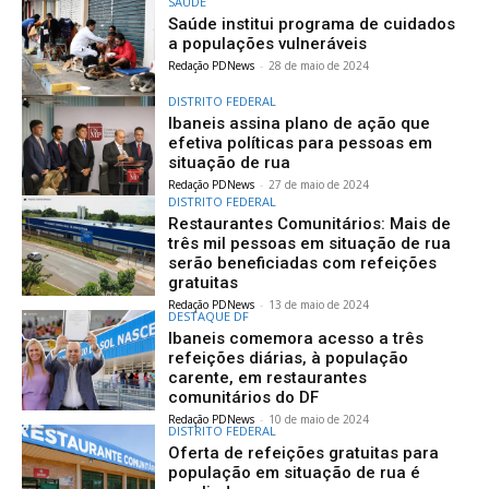
SAÚDE
Saúde institui programa de cuidados
a populações vulneráveis
Redação PDNews
-
28 de maio de 2024
DISTRITO FEDERAL
Ibaneis assina plano de ação que
efetiva políticas para pessoas em
situação de rua
Redação PDNews
-
27 de maio de 2024
DISTRITO FEDERAL
Restaurantes Comunitários: Mais de
três mil pessoas em situação de rua
serão beneficiadas com refeições
gratuitas
Redação PDNews
-
13 de maio de 2024
DESTAQUE DF
Ibaneis comemora acesso a três
refeições diárias, à população
carente, em restaurantes
comunitários do DF
Redação PDNews
-
10 de maio de 2024
DISTRITO FEDERAL
Oferta de refeições gratuitas para
população em situação de rua é