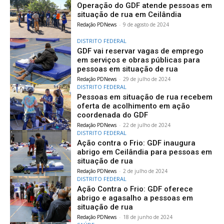
Operação do GDF atende pessoas em
situação de rua em Ceilândia
Redação PDNews
-
9 de agosto de 2024
DISTRITO FEDERAL
GDF vai reservar vagas de emprego
em serviços e obras públicas para
pessoas em situação de rua
Redação PDNews
-
29 de julho de 2024
DISTRITO FEDERAL
Pessoas em situação de rua recebem
oferta de acolhimento em ação
coordenada do GDF
Redação PDNews
-
22 de julho de 2024
DISTRITO FEDERAL
Ação contra o Frio: GDF inaugura
abrigo em Ceilândia para pessoas em
situação de rua
Redação PDNews
-
2 de julho de 2024
DISTRITO FEDERAL
Ação Contra o Frio: GDF oferece
abrigo e agasalho a pessoas em
situação de rua
Redação PDNews
-
18 de junho de 2024