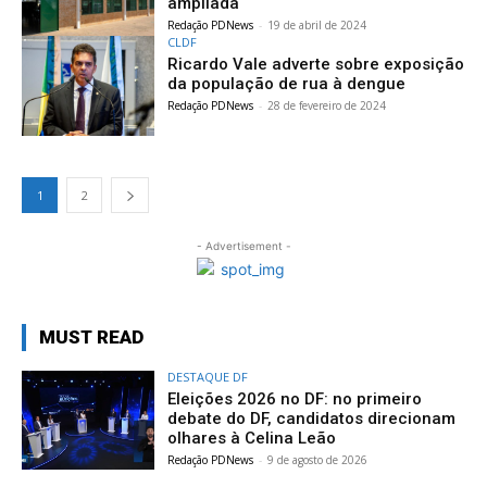
ampliada
Redação PDNews
-
19 de abril de 2024
CLDF
Ricardo Vale adverte sobre exposição
da população de rua à dengue
Redação PDNews
-
28 de fevereiro de 2024
1
2
- Advertisement -
MUST READ
DESTAQUE DF
Eleições 2026 no DF: no primeiro
debate do DF, candidatos direcionam
olhares à Celina Leão
Redação PDNews
-
9 de agosto de 2026