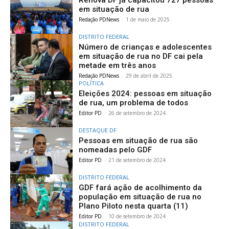
em situação de rua
Redação PDNews
-
1 de maio de 2025
DISTRITO FEDERAL
Número de crianças e adolescentes
em situação de rua no DF cai pela
metade em três anos
Redação PDNews
-
29 de abril de 2025
POLÍTICA
Eleições 2024: pessoas em situação
de rua, um problema de todos
Editor PD
-
26 de setembro de 2024
DESTAQUE DF
Pessoas em situação de rua são
nomeadas pelo GDF
Editor PD
-
21 de setembro de 2024
DISTRITO FEDERAL
GDF fará ação de acolhimento da
população em situação de rua no
Plano Piloto nesta quarta (11)
Editor PD
-
10 de setembro de 2024
DISTRITO FEDERAL