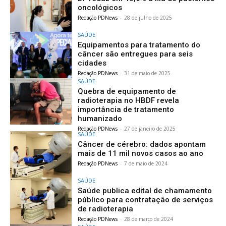
oncológicos
Redação PDNews
-
28 de julho de 2025
SAÚDE
Equipamentos para tratamento do
câncer são entregues para seis
cidades
Redação PDNews
-
31 de maio de 2025
SAÚDE
Quebra de equipamento de
radioterapia no HBDF revela
importância de tratamento
humanizado
Redação PDNews
-
27 de janeiro de 2025
SAÚDE
Câncer de cérebro: dados apontam
mais de 11 mil novos casos ao ano
Redação PDNews
-
7 de maio de 2024
SAÚDE
Saúde publica edital de chamamento
público para contratação de serviços
de radioterapia
Redação PDNews
-
28 de março de 2024