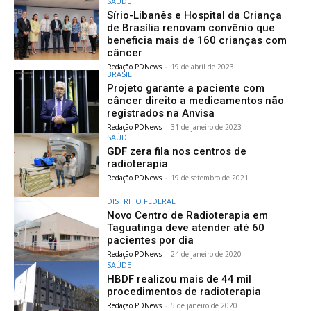
SAÚDE
Sírio-Libanês e Hospital da Criança
de Brasília renovam convênio que
beneficia mais de 160 crianças com
câncer
Redação PDNews
-
19 de abril de 2023
BRASIL
Projeto garante a paciente com
câncer direito a medicamentos não
registrados na Anvisa
Redação PDNews
-
31 de janeiro de 2023
SAÚDE
GDF zera fila nos centros de
radioterapia
Redação PDNews
-
19 de setembro de 2021
DISTRITO FEDERAL
Novo Centro de Radioterapia em
Taguatinga deve atender até 60
pacientes por dia
Redação PDNews
-
24 de janeiro de 2020
SAÚDE
HBDF realizou mais de 44 mil
procedimentos de radioterapia
Redação PDNews
-
5 de janeiro de 2020