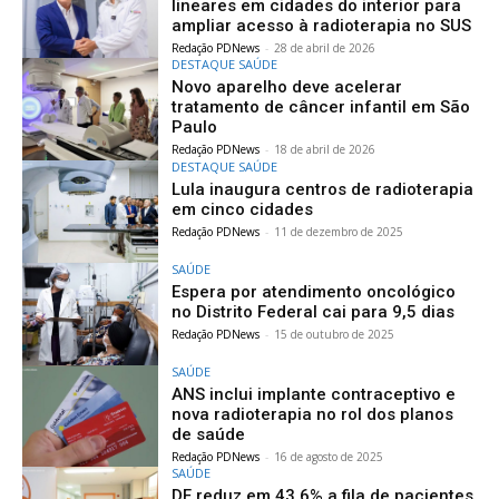
lineares em cidades do interior para
ampliar acesso à radioterapia no SUS
Redação PDNews
-
28 de abril de 2026
DESTAQUE SAÚDE
Novo aparelho deve acelerar
tratamento de câncer infantil em São
Paulo
Redação PDNews
-
18 de abril de 2026
DESTAQUE SAÚDE
Lula inaugura centros de radioterapia
em cinco cidades
Redação PDNews
-
11 de dezembro de 2025
SAÚDE
Espera por atendimento oncológico
no Distrito Federal cai para 9,5 dias
Redação PDNews
-
15 de outubro de 2025
SAÚDE
ANS inclui implante contraceptivo e
nova radioterapia no rol dos planos
de saúde
Redação PDNews
-
16 de agosto de 2025
SAÚDE
DF reduz em 43,6% a fila de pacientes