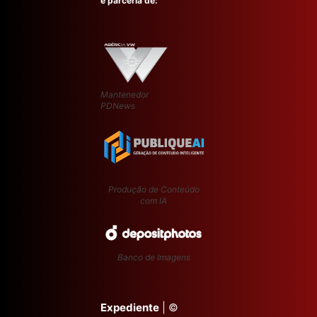
e parceria de:
Mantenedor
PDNews
Produção de Conteúdo
com IA
Banco de Imagens
Expediente
| ©