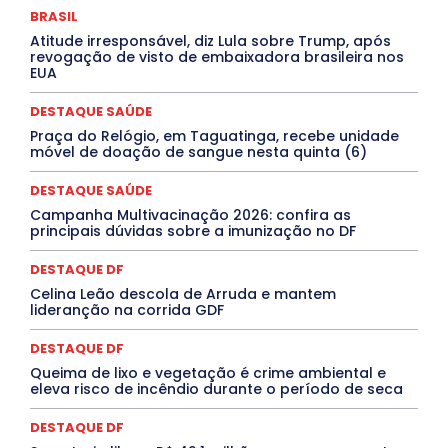
DESTAQUES
Destaques Enfermagem Unida
BRASIL
DESTAQUES OUTROS
DISTRITO FEDERAL
EDUCAÇÃO
Atitude irresponsável, diz Lula sobre Trump, após
ELEIÇÕES
EMPREGO E OPORTUNIDADES
ENTORNO
revogação de visto de embaixadora brasileira nos
Especial
Espírito Santo
ESPORTE
ESTÁGIO
EUA
EVENTOS
EXPOSIÇÃO
Featured
Febre Amarela
Febre Oropouche
FILMES
Goiás
DESTAQUE SAÚDE
INTELIGÊNCIA ARTIFICIAL
INTERNACIONAL
Jogos Online
JUDICIÁRIO
LITERATURA
Maranhão
Praça do Relógio, em Taguatinga, recebe unidade
Marburg
Mato Grosso
Mato Grosso do Sul
móvel de doação de sangue nesta quinta (6)
MEIO AMBIENTE
Minas Gerais
MOBILIDADE
MPOX
MÚSICA
O Plantonista
Opinião
Oropouche
Pará
DESTAQUE SAÚDE
Paraíba
Paraná
Pernambuco
Piauí
POLÍTICA
Campanha Multivacinação 2026: confira as
PROCESSO SELETIVO
PUBLIEDITORIAL
principais dúvidas sobre a imunização no DF
QUALIFICAÇÃO PROFISSIONAL
RESIDÊNCIA
Rio de Janeiro
Rio Grande do Sul
Roraima
DESTAQUE DF
Santa Catarina
São Paulo
SARAMPO
SAÚDE
Celina Leão descola de Arruda e mantem
Saúde Agora
SEGURANÇA
Soltando o Verbo
lideranção na corrida GDF
TÁ FROID?
TEATRO
TECNOLOGIA
TIC TAC
Tocantins
Utilidade Pública
ZikaVirus
DESTAQUE DF
Mais
Queima de lixo e vegetação é crime ambiental e
eleva risco de incêndio durante o período de seca
DESTAQUE DF