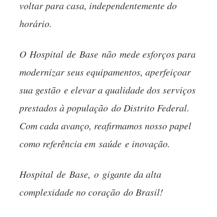
voltar para casa, independentemente do
horário.
O
Hospital
de
Base
nã
o
mede esforços para
modernizar seus equipamentos, aperfeiçoar
sua gestã
o
e elevar a qualidade dos serviços
prestados à populaçã
o
do Distrito Federal.
Com cada avanç
o
, reafirmamos nosso papel
como referência em
saúde
e inovaçã
o
.
Hospital
de
Base
,
o
gigante da alta
complexidade no coraçã
o
do Brasil!