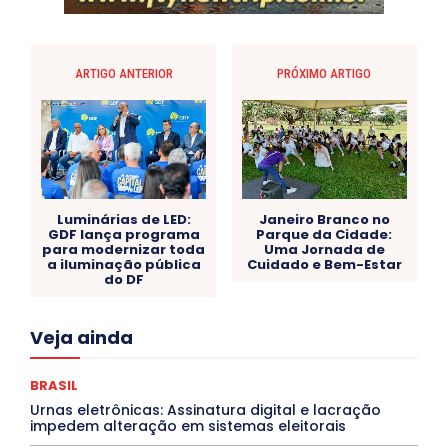
ARTIGO ANTERIOR
PRÓXIMO ARTIGO
Luminárias de LED:
Janeiro Branco no
GDF lança programa
Parque da Cidade:
para modernizar toda
Uma Jornada de
a iluminação pública
Cuidado e Bem-Estar
do DF
Acre
Alagoas
Amazonas
Bahia
BRASIL
Veja ainda
Ceará
Chikungunya
CLDF
COLUNAS
COMPORTAMENTO
CONCURSOS PÚBLICOS
Congressuanas & Esplanadumas
CONTRATO TEMPORÁRIO
BRASIL
Covid-19
Crônica Política
Crônicas
CULTURA
Urnas eletrônicas: Assinatura digital e lacração
Cultura e Tal
DANÇA
Dengue
Denuncia
impedem alteração em sistemas eleitorais
DESTAQUE BRASIL
DESTAQUE DF
DESTAQUE SAÚDE