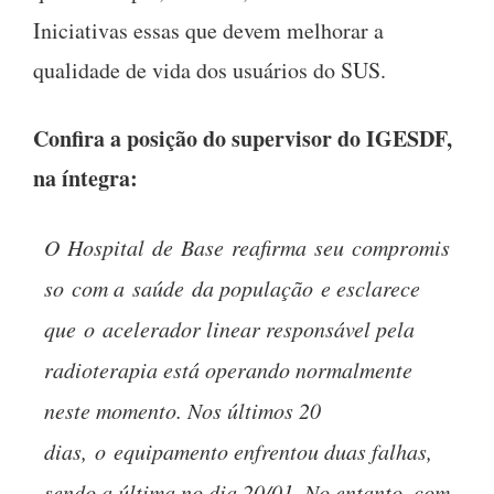
Iniciativas essas que devem melhorar a
qualidade de vida dos usuários do SUS.
Confira a posição do supervisor do IGESDF,
na íntegra:
O
Hospital
de
Base
reafirma
seu
compromis
so
com a
saúde
da populaçã
o
e esclarece
que
o
acelerador linear responsável pela
radioterapia está operando normalmente
neste momento. Nos últimos 20
dias,
o
equipamento enfrentou duas falhas,
sendo a última no dia 20/01. No entanto, com