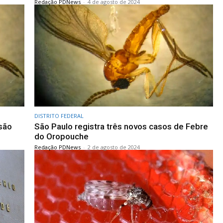
Redação PDNews
-
4 de agosto de 2024
DISTRITO FEDERAL
ssão
São Paulo registra três novos casos de Febre
do Oropouche
Redação PDNews
-
2 de agosto de 2024