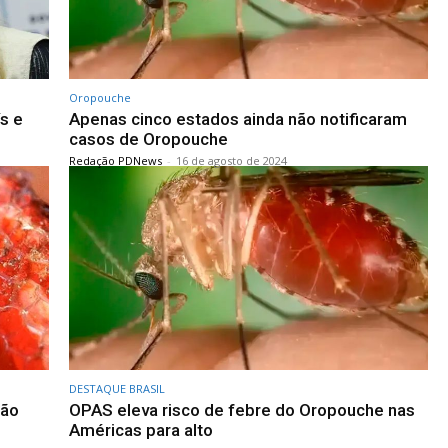
Oropouche
ís e
Apenas cinco estados ainda não notificaram
casos de Oropouche
Redação PDNews
-
16 de agosto de 2024
DESTAQUE BRASIL
são
OPAS eleva risco de febre do Oropouche nas
Américas para alto