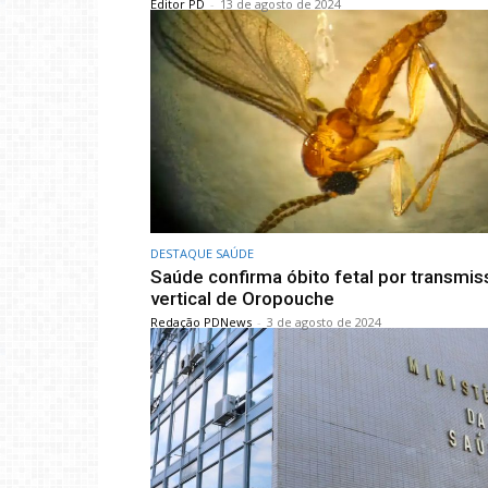
Editor PD
-
13 de agosto de 2024
DESTAQUE SAÚDE
Saúde confirma óbito fetal por transmi
vertical de Oropouche
Redação PDNews
-
3 de agosto de 2024