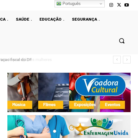
Português
ICA
SAÚDE
EDUCAÇÃO
SEGURANÇA
çao fiscal do DF