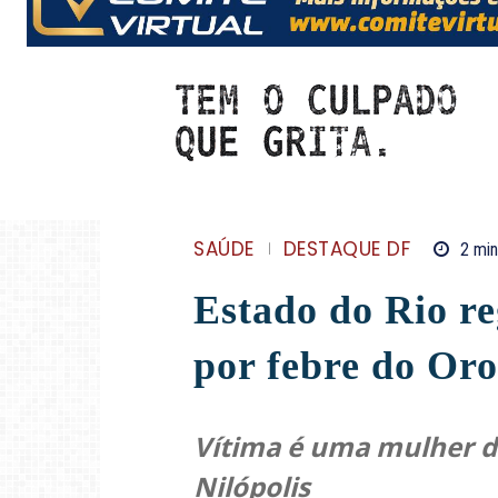
SAÚDE
DESTAQUE DF
2
min
Estado do Rio re
por febre do Or
Vítima é uma mulher d
Nilópolis