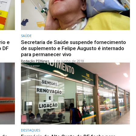
SAÚDE
io e
Secretaria de Saúde suspende fornecimento
o DF
de suplemento e Felipe Augusto é internado
para permanecer vivo
Redação PDNews
-
1 de junho de 2018
DESTAQUES