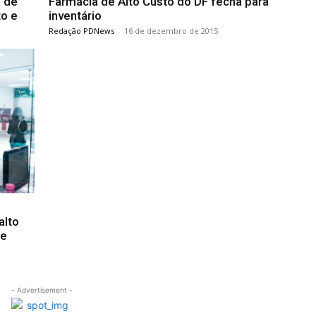
a de
Farmácia de Alto Custo do DF fecha para
o e
inventário
Redação PDNews
-
16 de dezembro de 2015
alto
de
- Advertisement -