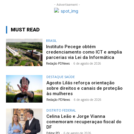
- Advertisement -
MUST READ
BRASIL
Instituto Pecege obtém
credenciamento como ICT e amplia
parcerias via Lei da Informática
Redação PDNews
-
6 de agosto de 2026
DESTAQUE SAÚDE
Agosto Lilás reforça orientação
sobre direitos e canais de proteção
às mulheres
Redação PDNews
-
6 de agosto de 2026
DISTRITO FEDERAL
Celina Leão e Jorge Vianna
comemoram recuperaçao fiscal do
DF
Editor PD
-
6 de agosto de 2026