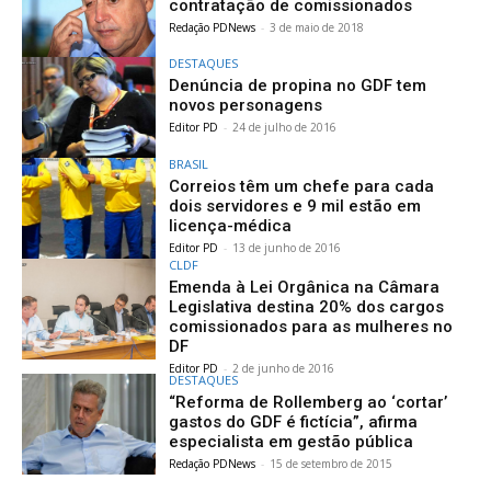
contratação de comissionados
Redação PDNews
-
3 de maio de 2018
DESTAQUES
Denúncia de propina no GDF tem
novos personagens
Editor PD
-
24 de julho de 2016
BRASIL
Correios têm um chefe para cada
dois servidores e 9 mil estão em
licença-médica
Editor PD
-
13 de junho de 2016
CLDF
Emenda à Lei Orgânica na Câmara
Legislativa destina 20% dos cargos
comissionados para as mulheres no
DF
Editor PD
-
2 de junho de 2016
DESTAQUES
“Reforma de Rollemberg ao ‘cortar’
gastos do GDF é fictícia”, afirma
especialista em gestão pública
Redação PDNews
-
15 de setembro de 2015