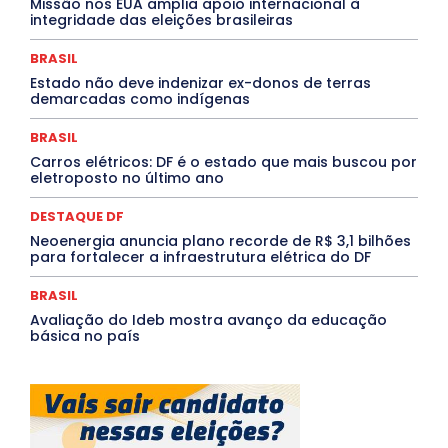
Missão nos EUA amplia apoio internacional à
Paraíba
Paraná
Pernambuco
Piauí
POLÍTICA
integridade das eleições brasileiras
PROCESSO SELETIVO
PUBLIEDITORIAL
QUALIFICAÇÃO PROFISSIONAL
RESIDÊNCIA
BRASIL
Rio de Janeiro
Rio Grande do Sul
Roraima
Santa Catarina
São Paulo
SARAMPO
SAÚDE
Estado não deve indenizar ex-donos de terras
demarcadas como indígenas
Saúde Agora
SEGURANÇA
Soltando o Verbo
TÁ FROID?
TEATRO
TECNOLOGIA
TIC TAC
Tocantins
Utilidade Pública
ZikaVirus
BRASIL
Carros elétricos: DF é o estado que mais buscou por
Mais
eletroposto no último ano
DESTAQUE DF
Neoenergia anuncia plano recorde de R$ 3,1 bilhões
para fortalecer a infraestrutura elétrica do DF
BRASIL
Avaliação do Ideb mostra avanço da educação
básica no país