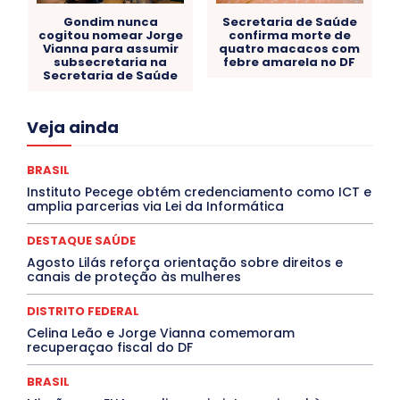
Gondim nunca
Secretaria de Saúde
cogitou nomear Jorge
confirma morte de
Vianna para assumir
quatro macacos com
subsecretaria na
febre amarela no DF
Secretaria de Saúde
Acre
Alagoas
Amazonas
Bahia
BRASIL
Veja ainda
Ceará
Chikungunya
CLDF
COLUNAS
COMPORTAMENTO
CONCURSOS PÚBLICOS
Congressuanas & Esplanadumas
CONTRATO TEMPORÁRIO
BRASIL
Covid-19
Crônica Política
Crônicas
CULTURA
Instituto Pecege obtém credenciamento como ICT e
Cultura e Tal
DANÇA
Dengue
Denuncia
amplia parcerias via Lei da Informática
DESTAQUE BRASIL
DESTAQUE DF
DESTAQUE SAÚDE
DESTAQUES
Destaques Enfermagem Unida
DESTAQUE SAÚDE
DESTAQUES OUTROS
DISTRITO FEDERAL
EDUCAÇÃO
Agosto Lilás reforça orientação sobre direitos e
ELEIÇÕES
EMPREGO E OPORTUNIDADES
ENTORNO
canais de proteção às mulheres
Especial
Espírito Santo
ESPORTE
ESTÁGIO
EVENTOS
EXPOSIÇÃO
Featured
Febre Amarela
DISTRITO FEDERAL
Febre Oropouche
FILMES
Goiás
INTELIGÊNCIA ARTIFICIAL
INTERNACIONAL
Celina Leão e Jorge Vianna comemoram
Jogos Online
JUDICIÁRIO
LITERATURA
Maranhão
recuperaçao fiscal do DF
Marburg
Mato Grosso
Mato Grosso do Sul
MEIO AMBIENTE
Minas Gerais
MOBILIDADE
MPOX
BRASIL
MÚSICA
O Plantonista
Opinião
Oropouche
Pará