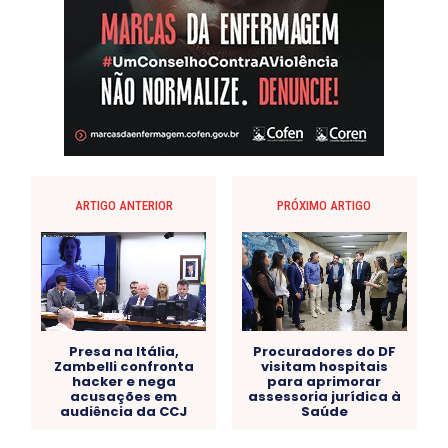
ARTIGO ANTERIOR
PRÓXIMO ARTIGO
Presa na Itália,
Procuradores do DF
Zambelli confronta
visitam hospitais
hacker e nega
para aprimorar
acusações em
assessoria jurídica à
audiência da CCJ
Saúde