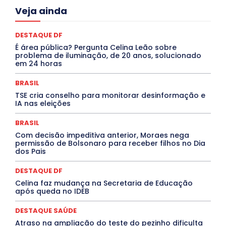
Acre
Alagoas
Amazonas
Bahia
BRASIL
Veja ainda
Ceará
Chikungunya
CLDF
COLUNAS
COMPORTAMENTO
CONCURSOS PÚBLICOS
Congressuanas & Esplanadumas
CONTRATO TEMPORÁRIO
DESTAQUE DF
Covid-19
Crônica Política
Crônicas
CULTURA
É área pública? Pergunta Celina Leão sobre
Cultura e Tal
DANÇA
Dengue
Denuncia
problema de iluminação, de 20 anos, solucionado
DESTAQUE BRASIL
DESTAQUE DF
DESTAQUE SAÚDE
em 24 horas
DESTAQUES
Destaques Enfermagem Unida
DESTAQUES OUTROS
DISTRITO FEDERAL
EDUCAÇÃO
BRASIL
ELEIÇÕES
EMPREGO E OPORTUNIDADES
ENTORNO
TSE cria conselho para monitorar desinformação e
Especial
Espírito Santo
ESPORTE
ESTÁGIO
IA nas eleições
EVENTOS
EXPOSIÇÃO
Featured
Febre Amarela
Febre Oropouche
FILMES
Goiás
BRASIL
INTELIGÊNCIA ARTIFICIAL
INTERNACIONAL
Jogos Online
JUDICIÁRIO
LITERATURA
Maranhão
Com decisão impeditiva anterior, Moraes nega
Marburg
Mato Grosso
Mato Grosso do Sul
permissão de Bolsonaro para receber filhos no Dia
dos Pais
MEIO AMBIENTE
Minas Gerais
MOBILIDADE
MPOX
MÚSICA
O Plantonista
Opinião
Oropouche
Pará
Paraíba
Paraná
Pernambuco
Piauí
POLÍTICA
DESTAQUE DF
PROCESSO SELETIVO
PUBLIEDITORIAL
Celina faz mudança na Secretaria de Educação
QUALIFICAÇÃO PROFISSIONAL
RESIDÊNCIA
após queda no IDEB
Rio de Janeiro
Rio Grande do Sul
Roraima
Santa Catarina
São Paulo
SARAMPO
SAÚDE
DESTAQUE SAÚDE
Saúde Agora
SEGURANÇA
Soltando o Verbo
Atraso na ampliação do teste do pezinho dificulta
TÁ FROID?
TEATRO
TECNOLOGIA
TIC TAC