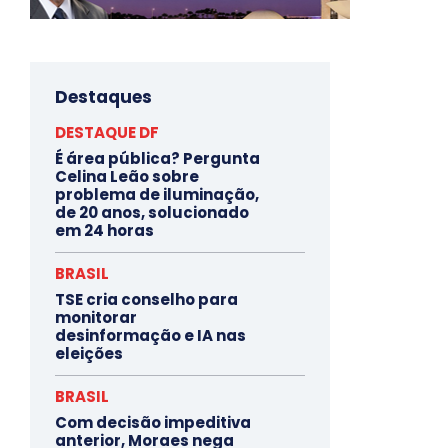
Destaques
DESTAQUE DF
É área pública? Pergunta
Celina Leão sobre
problema de iluminação,
de 20 anos, solucionado
em 24 horas
BRASIL
TSE cria conselho para
monitorar
desinformação e IA nas
eleições
BRASIL
Com decisão impeditiva
anterior, Moraes nega