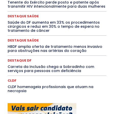
Tenente do Exército perde posto e patente após
MÚSICA
O Plantonista
Opinião
Oropouche
Pará
transmitir HIV intencionalmente para duas mulheres
Paraíba
Paraná
Pernambuco
Piauí
POLÍTICA
PROCESSO SELETIVO
PUBLIEDITORIAL
DESTAQUE SAÚDE
QUALIFICAÇÃO PROFISSIONAL
RESIDÊNCIA
Rio de Janeiro
Rio Grande do Sul
Roraima
Saúde do DF aumenta em 33% os procedimentos
Santa Catarina
São Paulo
SARAMPO
SAÚDE
cirúrgicos e reduz em 30% o tempo de espera no
tratamento de câncer
Saúde Agora
SEGURANÇA
Soltando o Verbo
TÁ FROID?
TEATRO
TECNOLOGIA
TIC TAC
Tocantins
Utilidade Pública
ZikaVirus
DESTAQUE SAÚDE
HBDF amplia oferta de tratamento menos invasivo
Mais
para obstruções nas artérias do coração
DESTAQUE DF
Carreta da Inclusão chega a Sobradinho com
serviços para pessoas com deficiência
CLDF
CLDF homenageia profissionais que atuam na
necropsia