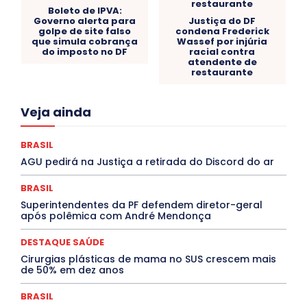
Boleto de IPVA:
Governo alerta para
Justiça do DF
golpe de site falso
condena Frederick
que simula cobrança
Wassef por injúria
do imposto no DF
racial contra
atendente de
restaurante
Acre
Alagoas
Amazonas
Bahia
BRASIL
Veja ainda
Ceará
Chikungunya
CLDF
COLUNAS
COMPORTAMENTO
CONCURSOS PÚBLICOS
Congressuanas & Esplanadumas
CONTRATO TEMPORÁRIO
BRASIL
Covid-19
Crônica Política
Crônicas
CULTURA
AGU pedirá na Justiça a retirada do Discord do ar
Cultura e Tal
DANÇA
Dengue
Denuncia
DESTAQUE BRASIL
DESTAQUE DF
DESTAQUE SAÚDE
BRASIL
DESTAQUES
Destaques Enfermagem Unida
Superintendentes da PF defendem diretor-geral
DESTAQUES OUTROS
DISTRITO FEDERAL
EDUCAÇÃO
após polêmica com André Mendonça
ELEIÇÕES
EMPREGO E OPORTUNIDADES
ENTORNO
Especial
Espírito Santo
ESPORTE
ESTÁGIO
EVENTOS
EXPOSIÇÃO
Featured
Febre Amarela
DESTAQUE SAÚDE
Febre Oropouche
FILMES
Goiás
Cirurgias plásticas de mama no SUS crescem mais
INTELIGÊNCIA ARTIFICIAL
INTERNACIONAL
de 50% em dez anos
Jogos Online
JUDICIÁRIO
LITERATURA
Maranhão
Marburg
Mato Grosso
Mato Grosso do Sul
BRASIL
MEIO AMBIENTE
Minas Gerais
MOBILIDADE
MPOX