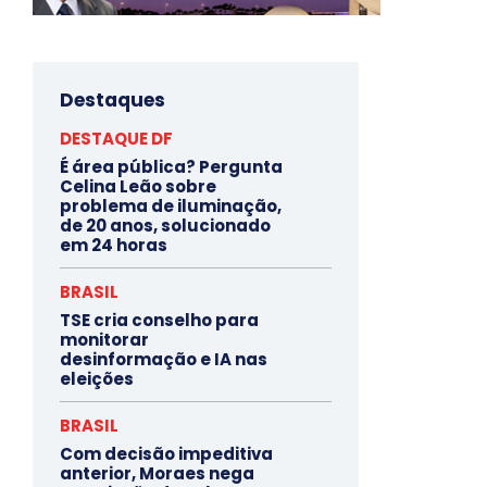
Destaques
DESTAQUE DF
É área pública? Pergunta
Celina Leão sobre
problema de iluminação,
de 20 anos, solucionado
em 24 horas
BRASIL
TSE cria conselho para
monitorar
desinformação e IA nas
eleições
BRASIL
Com decisão impeditiva
anterior, Moraes nega