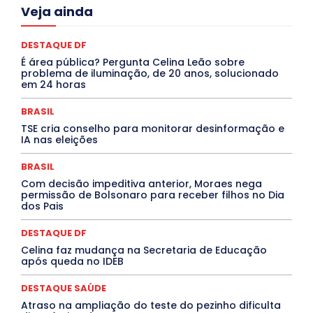
Acre
Alagoas
Amazonas
Bahia
BRASIL
Veja ainda
Ceará
Chikungunya
CLDF
COLUNAS
COMPORTAMENTO
CONCURSOS PÚBLICOS
Congressuanas & Esplanadumas
CONTRATO TEMPORÁRIO
DESTAQUE DF
Covid-19
Crônica Política
Crônicas
CULTURA
É área pública? Pergunta Celina Leão sobre
Cultura e Tal
DANÇA
Dengue
Denuncia
problema de iluminação, de 20 anos, solucionado
DESTAQUE BRASIL
DESTAQUE DF
DESTAQUE SAÚDE
em 24 horas
DESTAQUES
Destaques Enfermagem Unida
DESTAQUES OUTROS
DISTRITO FEDERAL
EDUCAÇÃO
BRASIL
ELEIÇÕES
EMPREGO E OPORTUNIDADES
ENTORNO
TSE cria conselho para monitorar desinformação e
Especial
Espírito Santo
ESPORTE
ESTÁGIO
IA nas eleições
EVENTOS
EXPOSIÇÃO
Featured
Febre Amarela
Febre Oropouche
FILMES
Goiás
BRASIL
INTELIGÊNCIA ARTIFICIAL
INTERNACIONAL
Jogos Online
JUDICIÁRIO
LITERATURA
Maranhão
Com decisão impeditiva anterior, Moraes nega
Marburg
Mato Grosso
Mato Grosso do Sul
permissão de Bolsonaro para receber filhos no Dia
dos Pais
MEIO AMBIENTE
Minas Gerais
MOBILIDADE
MPOX
MÚSICA
O Plantonista
Opinião
Oropouche
Pará
Paraíba
Paraná
Pernambuco
Piauí
POLÍTICA
DESTAQUE DF
PROCESSO SELETIVO
PUBLIEDITORIAL
Celina faz mudança na Secretaria de Educação
QUALIFICAÇÃO PROFISSIONAL
RESIDÊNCIA
após queda no IDEB
Rio de Janeiro
Rio Grande do Sul
Roraima
Santa Catarina
São Paulo
SARAMPO
SAÚDE
DESTAQUE SAÚDE
Saúde Agora
SEGURANÇA
Soltando o Verbo
Atraso na ampliação do teste do pezinho dificulta
TÁ FROID?
TEATRO
TECNOLOGIA
TIC TAC