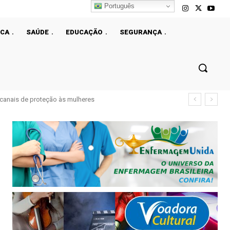
Português
ICA
SAÚDE
EDUCAÇÃO
SEGURANÇA
çao fiscal do DF