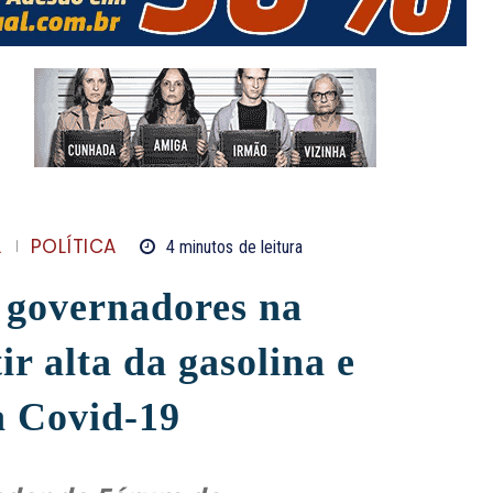
L
POLÍTICA
4
minutos
de leitura
á governadores na
ir alta da gasolina e
a Covid-19