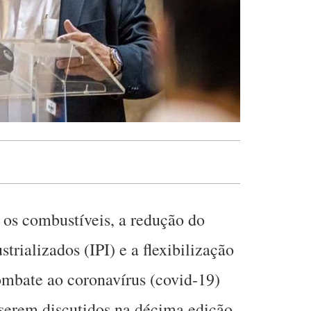
 os combustíveis, a redução do
trializados (IPI) e a flexibilização
ombate ao coronavírus (covid-19)
a serem discutidos na décima edição