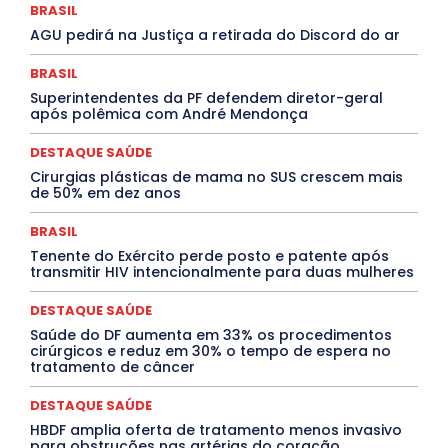
Congressuanas & Esplanadumas
CONTRATO TEMPORÁRIO
BRASIL
Covid-19
Crônica Política
Crônicas
CULTURA
AGU pedirá na Justiça a retirada do Discord do ar
Cultura e Tal
DANÇA
Dengue
Denuncia
DESTAQUE BRASIL
DESTAQUE DF
DESTAQUE SAÚDE
BRASIL
DESTAQUES
Destaques Enfermagem Unida
Superintendentes da PF defendem diretor-geral
DESTAQUES OUTROS
DISTRITO FEDERAL
EDUCAÇÃO
após polêmica com André Mendonça
ELEIÇÕES
EMPREGO E OPORTUNIDADES
ENTORNO
Especial
Espírito Santo
ESPORTE
ESTÁGIO
EVENTOS
EXPOSIÇÃO
Featured
Febre Amarela
DESTAQUE SAÚDE
Febre Oropouche
FILMES
Goiás
Cirurgias plásticas de mama no SUS crescem mais
INTELIGÊNCIA ARTIFICIAL
INTERNACIONAL
de 50% em dez anos
Jogos Online
JUDICIÁRIO
LITERATURA
Maranhão
Marburg
Mato Grosso
Mato Grosso do Sul
BRASIL
MEIO AMBIENTE
Minas Gerais
MOBILIDADE
MPOX
Tenente do Exército perde posto e patente após
MÚSICA
O Plantonista
Opinião
Oropouche
Pará
transmitir HIV intencionalmente para duas mulheres
Paraíba
Paraná
Pernambuco
Piauí
POLÍTICA
PROCESSO SELETIVO
PUBLIEDITORIAL
DESTAQUE SAÚDE
QUALIFICAÇÃO PROFISSIONAL
RESIDÊNCIA
Rio de Janeiro
Rio Grande do Sul
Roraima
Saúde do DF aumenta em 33% os procedimentos
Santa Catarina
São Paulo
SARAMPO
SAÚDE
cirúrgicos e reduz em 30% o tempo de espera no
tratamento de câncer
Saúde Agora
SEGURANÇA
Soltando o Verbo
TÁ FROID?
TEATRO
TECNOLOGIA
TIC TAC
Tocantins
Utilidade Pública
ZikaVirus
DESTAQUE SAÚDE
HBDF amplia oferta de tratamento menos invasivo
Mais
para obstruções nas artérias do coração