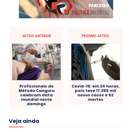
ARTIGO ANTERIOR
PRÓXIMO ARTIGO
Profissionais do
Covid-19: em 24 horas,
Método Canguru
país teve 17.355 mil
celebram data
novos casos e 92
mundial neste
mortes
domingo
Acre
Alagoas
Amazonas
Bahia
BRASIL
Veja ainda
Ceará
Chikungunya
CLDF
COLUNAS
COMPORTAMENTO
CONCURSOS PÚBLICOS