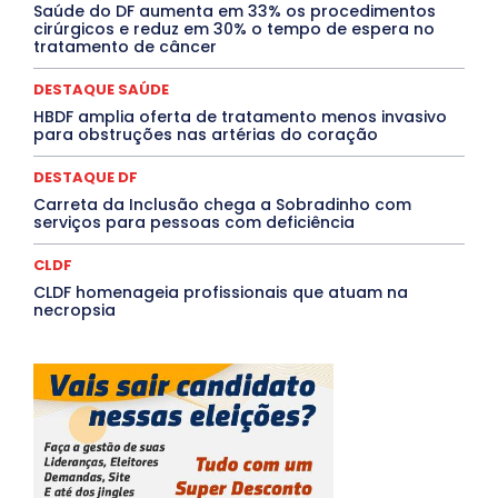
Rio de Janeiro
Rio Grande do Sul
Roraima
Saúde do DF aumenta em 33% os procedimentos
Santa Catarina
São Paulo
SARAMPO
SAÚDE
cirúrgicos e reduz em 30% o tempo de espera no
tratamento de câncer
Saúde Agora
SEGURANÇA
Soltando o Verbo
TÁ FROID?
TEATRO
TECNOLOGIA
TIC TAC
Tocantins
Utilidade Pública
ZikaVirus
DESTAQUE SAÚDE
HBDF amplia oferta de tratamento menos invasivo
Mais
para obstruções nas artérias do coração
DESTAQUE DF
Carreta da Inclusão chega a Sobradinho com
serviços para pessoas com deficiência
CLDF
CLDF homenageia profissionais que atuam na
necropsia