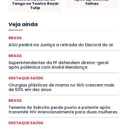
Tango no Teatro Royal
falhas
Tulip
Acre
Alagoas
Amazonas
Bahia
BRASIL
Veja ainda
Ceará
Chikungunya
CLDF
COLUNAS
COMPORTAMENTO
CONCURSOS PÚBLICOS
Congressuanas & Esplanadumas
CONTRATO TEMPORÁRIO
BRASIL
Covid-19
Crônica Política
Crônicas
CULTURA
AGU pedirá na Justiça a retirada do Discord do ar
Cultura e Tal
DANÇA
Dengue
Denuncia
DESTAQUE BRASIL
DESTAQUE DF
DESTAQUE SAÚDE
BRASIL
DESTAQUES
Destaques Enfermagem Unida
Superintendentes da PF defendem diretor-geral
DESTAQUES OUTROS
DISTRITO FEDERAL
EDUCAÇÃO
após polêmica com André Mendonça
ELEIÇÕES
EMPREGO E OPORTUNIDADES
ENTORNO
Especial
Espírito Santo
ESPORTE
ESTÁGIO
EVENTOS
EXPOSIÇÃO
Featured
Febre Amarela
DESTAQUE SAÚDE
Febre Oropouche
FILMES
Goiás
Cirurgias plásticas de mama no SUS crescem mais
INTELIGÊNCIA ARTIFICIAL
INTERNACIONAL
de 50% em dez anos
Jogos Online
JUDICIÁRIO
LITERATURA
Maranhão
Marburg
Mato Grosso
Mato Grosso do Sul
BRASIL
MEIO AMBIENTE
Minas Gerais
MOBILIDADE
MPOX
Tenente do Exército perde posto e patente após
MÚSICA
O Plantonista
Opinião
Oropouche
Pará
transmitir HIV intencionalmente para duas mulheres
Paraíba
Paraná
Pernambuco
Piauí
POLÍTICA
PROCESSO SELETIVO
PUBLIEDITORIAL
DESTAQUE SAÚDE
QUALIFICAÇÃO PROFISSIONAL
RESIDÊNCIA