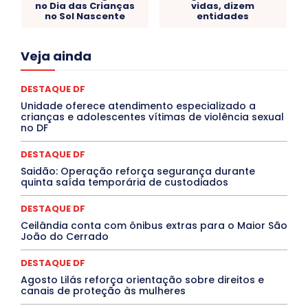
no Dia das Crianças
vidas, dizem
no Sol Nascente
entidades
Acre
Alagoas
Amazonas
Bahia
BRASIL
Veja ainda
Ceará
Chikungunya
CLDF
COLUNAS
COMPORTAMENTO
CONCURSOS PÚBLICOS
Congressuanas & Esplanadumas
CONTRATO TEMPORÁRIO
DESTAQUE DF
Covid-19
Crônica Política
Crônicas
CULTURA
Unidade oferece atendimento especializado a
Cultura e Tal
DANÇA
Dengue
Denuncia
crianças e adolescentes vítimas de violência sexual
DESTAQUE BRASIL
DESTAQUE DF
DESTAQUE SAÚDE
no DF
DESTAQUES
Destaques Enfermagem Unida
DESTAQUES OUTROS
DISTRITO FEDERAL
EDUCAÇÃO
DESTAQUE DF
ELEIÇÕES
EMPREGO E OPORTUNIDADES
ENTORNO
Saidão: Operação reforça segurança durante
Especial
Espírito Santo
ESPORTE
ESTÁGIO
quinta saída temporária de custodiados
EVENTOS
EXPOSIÇÃO
Featured
Febre Amarela
Febre Oropouche
FILMES
Goiás
DESTAQUE DF
INTELIGÊNCIA ARTIFICIAL
INTERNACIONAL
Jogos Online
JUDICIÁRIO
LITERATURA
Maranhão
Ceilândia conta com ônibus extras para o Maior São
Marburg
Mato Grosso
Mato Grosso do Sul
João do Cerrado
MEIO AMBIENTE
Minas Gerais
MOBILIDADE
MPOX
MÚSICA
O Plantonista
Opinião
Oropouche
Pará
DESTAQUE DF
Paraíba
Paraná
Pernambuco
Piauí
POLÍTICA
Agosto Lilás reforça orientação sobre direitos e
PROCESSO SELETIVO
PUBLIEDITORIAL
canais de proteção às mulheres
QUALIFICAÇÃO PROFISSIONAL
RESIDÊNCIA