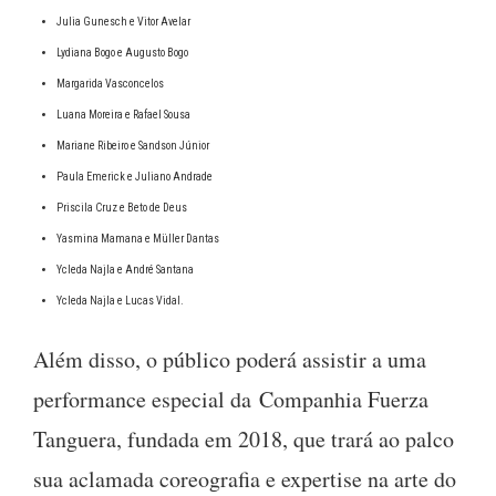
Julia Gunesch e Vitor Avelar
Lydiana Bogo e Augusto Bogo
Margarida Vasconcelos
Luana Moreira e Rafael Sousa
Mariane Ribeiro e Sandson Júnior
Paula Emerick e Juliano Andrade
Priscila Cruz e Beto de Deus
Yasmina Mamana e Müller Dantas
Ycleda Najla e André Santana
Ycleda Najla e Lucas Vidal.
Além disso, o público poderá assistir a uma
performance especial da Companhia Fuerza
Tanguera, fundada em 2018, que trará ao palco
sua aclamada coreografia e expertise na arte do