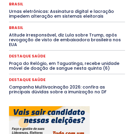
Rio de Janeiro
Rio Grande do Sul
Roraima
BRASIL
Santa Catarina
São Paulo
SARAMPO
SAÚDE
Urnas eletrônicas: Assinatura digital e lacração
Saúde Agora
SEGURANÇA
Soltando o Verbo
impedem alteração em sistemas eleitorais
TÁ FROID?
TEATRO
TECNOLOGIA
TIC TAC
Tocantins
Utilidade Pública
ZikaVirus
BRASIL
Mais
Atitude irresponsável, diz Lula sobre Trump, após
revogação de visto de embaixadora brasileira nos
EUA
DESTAQUE SAÚDE
Praça do Relógio, em Taguatinga, recebe unidade
móvel de doação de sangue nesta quinta (6)
DESTAQUE SAÚDE
Campanha Multivacinação 2026: confira as
principais dúvidas sobre a imunização no DF