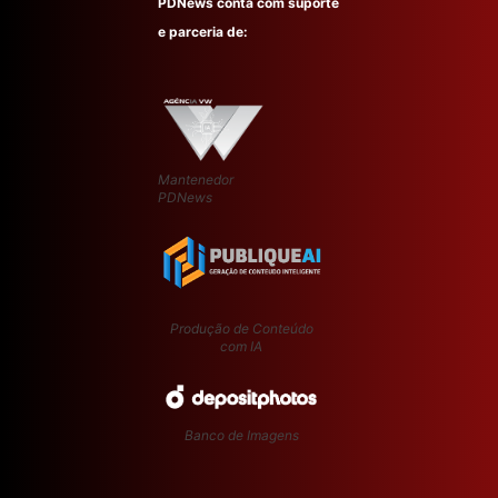
PDNews conta com suporte
e parceria de:
Mantenedor
PDNews
Produção de Conteúdo
com IA
Banco de Imagens