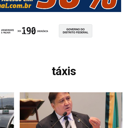
táxis