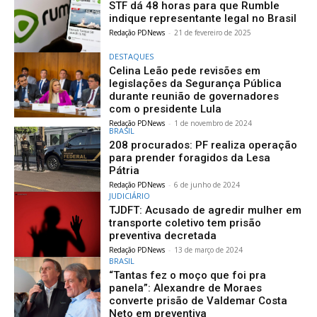
STF dá 48 horas para que Rumble
indique representante legal no Brasil
Redação PDNews
-
21 de fevereiro de 2025
DESTAQUES
Celina Leão pede revisões em
legislações da Segurança Pública
durante reunião de governadores
com o presidente Lula
Redação PDNews
-
1 de novembro de 2024
BRASIL
208 procurados: PF realiza operação
para prender foragidos da Lesa
Pátria
Redação PDNews
-
6 de junho de 2024
JUDICIÁRIO
TJDFT: Acusado de agredir mulher em
transporte coletivo tem prisão
preventiva decretada
Redação PDNews
-
13 de março de 2024
BRASIL
“Tantas fez o moço que foi pra
panela”: Alexandre de Moraes
converte prisão de Valdemar Costa
Neto em preventiva