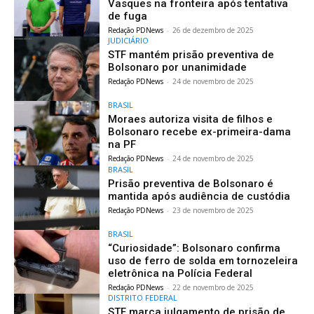
Vasques na fronteira após tentativa
de fuga
Redação PDNews
-
26 de dezembro de 2025
JUDICIÁRIO
STF mantém prisão preventiva de
Bolsonaro por unanimidade
Redação PDNews
-
24 de novembro de 2025
BRASIL
Moraes autoriza visita de filhos e
Bolsonaro recebe ex-primeira-dama
na PF
Redação PDNews
-
24 de novembro de 2025
BRASIL
Prisão preventiva de Bolsonaro é
mantida após audiência de custódia
Redação PDNews
-
23 de novembro de 2025
BRASIL
“Curiosidade”: Bolsonaro confirma
uso de ferro de solda em tornozeleira
eletrônica na Polícia Federal
Redação PDNews
-
22 de novembro de 2025
DISTRITO FEDERAL
STF marca julgamento de prisão de