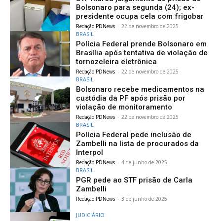
Bolsonaro para segunda (24); ex-
presidente ocupa cela com frigobar
Redação PDNews
-
22 de novembro de 2025
BRASIL
Polícia Federal prende Bolsonaro em
Brasília após tentativa de violação de
tornozeleira eletrônica
Redação PDNews
-
22 de novembro de 2025
BRASIL
Bolsonaro recebe medicamentos na
custódia da PF após prisão por
violação de monitoramento
Redação PDNews
-
22 de novembro de 2025
BRASIL
Polícia Federal pede inclusão de
Zambelli na lista de procurados da
Interpol
Redação PDNews
-
4 de junho de 2025
BRASIL
PGR pede ao STF prisão de Carla
Zambelli
Redação PDNews
-
3 de junho de 2025
JUDICIÁRIO