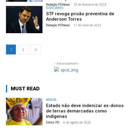
Redação PDNews
-
10 de fevereiro de 2024
JUDICIÁRIO
STF revoga prisão preventiva de
Anderson Torres
Redação PDNews
-
11 de maio de 2023
1
2
- Advertisement -
MUST READ
BRASIL
Estado não deve indenizar ex-donos
de terras demarcadas como
indígenas
Editor PD
-
6 de agosto de 2026