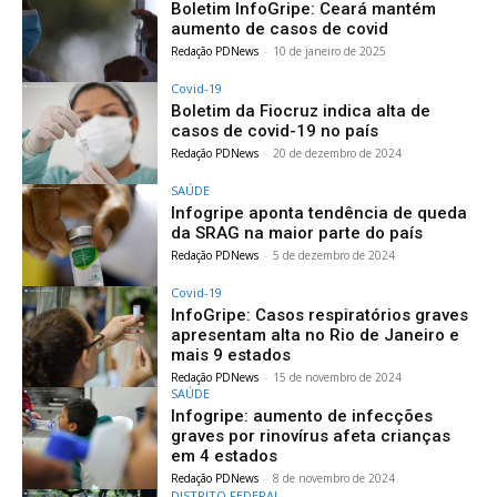
Boletim InfoGripe: Ceará mantém
aumento de casos de covid
Redação PDNews
-
10 de janeiro de 2025
Covid-19
Boletim da Fiocruz indica alta de
casos de covid-19 no país
Redação PDNews
-
20 de dezembro de 2024
SAÚDE
Infogripe aponta tendência de queda
da SRAG na maior parte do país
Redação PDNews
-
5 de dezembro de 2024
Covid-19
InfoGripe: Casos respiratórios graves
apresentam alta no Rio de Janeiro e
mais 9 estados
Redação PDNews
-
15 de novembro de 2024
SAÚDE
Infogripe: aumento de infecções
graves por rinovírus afeta crianças
em 4 estados
Redação PDNews
-
8 de novembro de 2024
DISTRITO FEDERAL