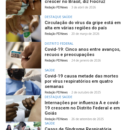
crescer no Brasil, diz Fiocruz
Redação PDNews
-
3 de abril de 2026
DESTAQUE SAÚDE
Circulação do vírus da gripe está em
alta em várias regiões do país
Redação PDNews
-
20 de março de 2026
DISTRITO FEDERAL
Covid-19: Cinco anos entre avanços,
recuos e preocupações
Redação PDNews
-
24 de janeiro de 2026
SAÚDE
Covid-19 causa metade das mortes
por vírus respiratórios em quatro
semanas
Redação PDNews
-
2 de outubro de 2025
DESTAQUE SAÚDE
Internações por influenza A e covid-
19 crescem no Distrito Federal e em
Goiás
Redação PDNews
-
26 de setembro de 2025
SAÚDE
Casos de Síndrome Respiratória