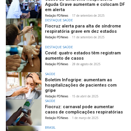
Aguda Grave aumentam e colocam DF
em alerta
Redação PDNews
-
17 de setembro de 2025
DESTAQUE SAÚDE
Fiocruz alerta para alta de síndrome
respiratória grave em dez estados
Redação PDNews
-
11 de setembro de 2025
DESTAQUE SAÚDE
Covid: quatro estados têm registram
aumento de casos
Redação PDNews
-
28 de agosto de 2025
SAÚDE
Boletim Infogripe: aumentam as
hospitalizações de pacientes com
gripe
Redação PDNews
-
15 de abril de 2025
SAÚDE
Fiocruz: carnaval pode aumentar
casos de complicações respiratórias
Redação PDNews
-
1 de março de 2025
BRASIL