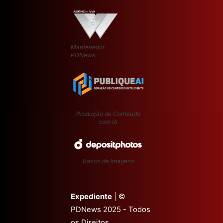
Mantenedor
PDNews
Produção de Conteúdo
com IA
Banco de Imagens
Expediente
| ©
PDNews 2025 - Todos
os Direitos