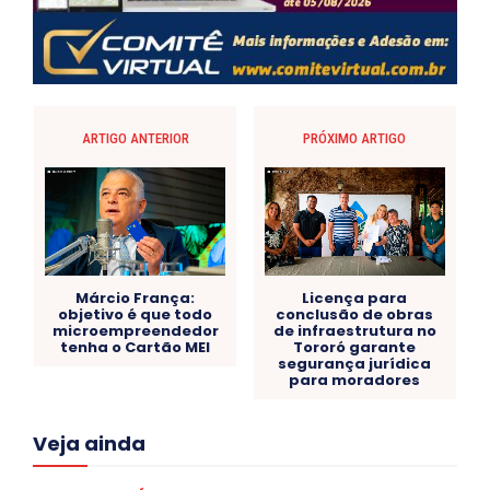
ARTIGO ANTERIOR
PRÓXIMO ARTIGO
Márcio França:
Licença para
objetivo é que todo
conclusão de obras
microempreendedor
de infraestrutura no
tenha o Cartão MEI
Tororó garante
segurança jurídica
para moradores
Acre
Alagoas
Amazonas
Bahia
BRASIL
Veja ainda
Ceará
Chikungunya
CLDF
COLUNAS
COMPORTAMENTO
CONCURSOS PÚBLICOS