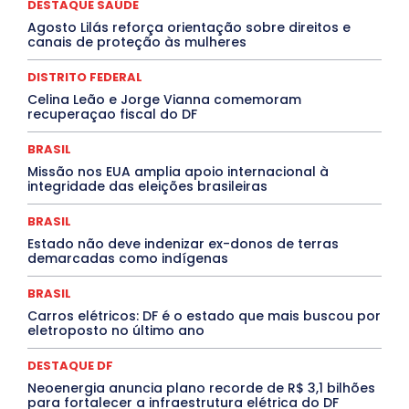
Congressuanas & Esplanadumas
CONTRATO TEMPORÁRIO
DESTAQUE SAÚDE
Covid-19
Crônica Política
Crônicas
CULTURA
Agosto Lilás reforça orientação sobre direitos e
Cultura e Tal
DANÇA
Dengue
Denuncia
canais de proteção às mulheres
DESTAQUE BRASIL
DESTAQUE DF
DESTAQUE SAÚDE
DESTAQUES
Destaques Enfermagem Unida
DISTRITO FEDERAL
DESTAQUES OUTROS
DISTRITO FEDERAL
EDUCAÇÃO
Celina Leão e Jorge Vianna comemoram
ELEIÇÕES
EMPREGO E OPORTUNIDADES
ENTORNO
recuperaçao fiscal do DF
Especial
Espírito Santo
ESPORTE
ESTÁGIO
EVENTOS
EXPOSIÇÃO
Featured
Febre Amarela
BRASIL
Febre Oropouche
FILMES
Goiás
INTELIGÊNCIA ARTIFICIAL
INTERNACIONAL
Missão nos EUA amplia apoio internacional à
Jogos Online
JUDICIÁRIO
LITERATURA
Maranhão
integridade das eleições brasileiras
Marburg
Mato Grosso
Mato Grosso do Sul
MEIO AMBIENTE
Minas Gerais
MOBILIDADE
MPOX
BRASIL
MÚSICA
O Plantonista
Opinião
Oropouche
Pará
Estado não deve indenizar ex-donos de terras
Paraíba
Paraná
Pernambuco
Piauí
POLÍTICA
demarcadas como indígenas
PROCESSO SELETIVO
PUBLIEDITORIAL
QUALIFICAÇÃO PROFISSIONAL
RESIDÊNCIA
BRASIL
Rio de Janeiro
Rio Grande do Sul
Roraima
Santa Catarina
São Paulo
SARAMPO
SAÚDE
Carros elétricos: DF é o estado que mais buscou por
eletroposto no último ano
Saúde Agora
SEGURANÇA
Soltando o Verbo
TÁ FROID?
TEATRO
TECNOLOGIA
TIC TAC
Tocantins
Utilidade Pública
ZikaVirus
DESTAQUE DF
Neoenergia anuncia plano recorde de R$ 3,1 bilhões
Mais
para fortalecer a infraestrutura elétrica do DF