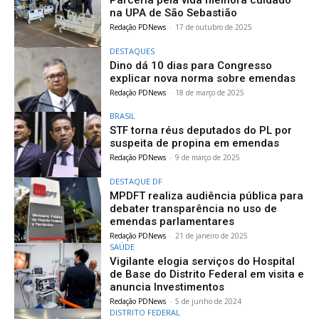
na UPA de São Sebastião
Redação PDNews
-
17 de outubro de 2025
DESTAQUES
Dino dá 10 dias para Congresso
explicar nova norma sobre emendas
Redação PDNews
-
18 de março de 2025
BRASIL
STF torna réus deputados do PL por
suspeita de propina em emendas
Redação PDNews
-
9 de março de 2025
DESTAQUE DF
MPDFT realiza audiência pública para
debater transparência no uso de
emendas parlamentares
Redação PDNews
-
21 de janeiro de 2025
SAÚDE
Vigilante elogia serviços do Hospital
de Base do Distrito Federal em visita e
anuncia Investimentos
Redação PDNews
-
5 de junho de 2024
DISTRITO FEDERAL