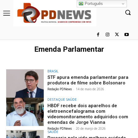
Português
Emenda Parlamentar
BRASIL
STF apura emenda parlamentar para
produtora de filme sobre Bolsonaro
Redação PDNews
-
14 de maio de 2026
DESTAQUE SAÚDE
HBDF recebe dois aparelhos de
eletroencefalograma com
videomonitoramento adquiridos com
emendas de Jorge Vianna
Redação PDNews
-
20 de março de 2026
SAÚDE
Parceria pela vida melhora cuidado