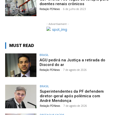
doentes renais crônicos
Redação PDNews
-
6 de julho de 2023
- Advertisement -
MUST READ
BRASIL
AGU pedirá na Justiça a retirada do
Discord do ar
Redação PDNews
-
7 de agosto de 2026
BRASIL
Superintendentes da PF defendem
diretor-geral após polêmica com
André Mendonça
Redação PDNews
-
7 de agosto de 2026
DESTAQUE SAÚDE