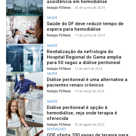
assistência em hemodiálise
Redação PDNews
-
29 de junho de 2024
SAÚDE
Saúde do DF deve reduzir tempo de
espera para hemodiálise
Redação PDNews
-
11 de junho de 2024
SAÚDE
Revitalização da nefrologia do
Hospital Regional do Gama amplia
para 50 vagas a diálise peritoneal
Redação PDNews
-
11 de abril de 2024
SAÚDE
Diálise peritoneal é uma alternativa a
pacientes renais crônicos
Redação PDNews
-
14 de março de 2024
SAÚDE
Diálise peritoneal é opção à
hemodiálise; veja onde terapia é
oferecida
Redação PDNews
-
20 de agosto de 2023
DESTAQUES
GDF oferta 700 vagas de terapia para