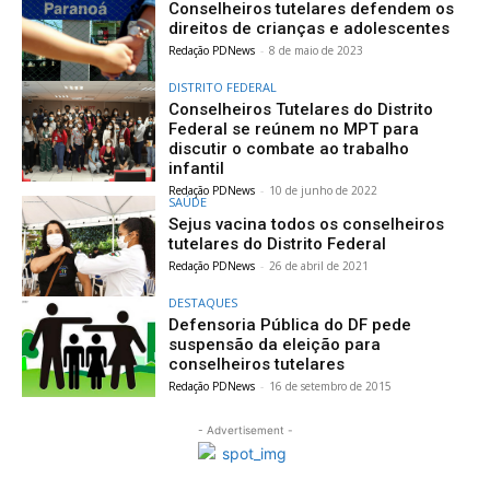
Conselheiros tutelares defendem os
direitos de crianças e adolescentes
Redação PDNews
-
8 de maio de 2023
DISTRITO FEDERAL
Conselheiros Tutelares do Distrito
Federal se reúnem no MPT para
discutir o combate ao trabalho
infantil
Redação PDNews
-
10 de junho de 2022
SAÚDE
Sejus vacina todos os conselheiros
tutelares do Distrito Federal
Redação PDNews
-
26 de abril de 2021
DESTAQUES
Defensoria Pública do DF pede
suspensão da eleição para
conselheiros tutelares
Redação PDNews
-
16 de setembro de 2015
- Advertisement -