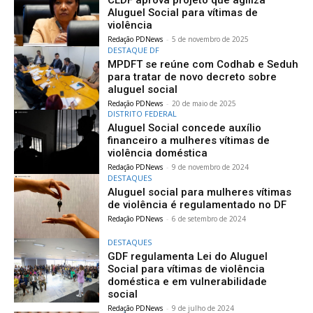
Aluguel Social para vítimas de
violência
Redação PDNews
-
5 de novembro de 2025
DESTAQUE DF
MPDFT se reúne com Codhab e Seduh
para tratar de novo decreto sobre
aluguel social
Redação PDNews
-
20 de maio de 2025
DISTRITO FEDERAL
Aluguel Social concede auxílio
financeiro a mulheres vítimas de
violência doméstica
Redação PDNews
-
9 de novembro de 2024
DESTAQUES
Aluguel social para mulheres vítimas
de violência é regulamentado no DF
Redação PDNews
-
6 de setembro de 2024
DESTAQUES
GDF regulamenta Lei do Aluguel
Social para vítimas de violência
doméstica e em vulnerabilidade
social
Redação PDNews
-
9 de julho de 2024