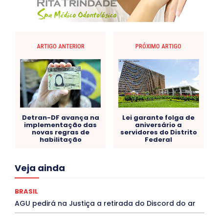
ARTIGO ANTERIOR
PRÓXIMO ARTIGO
Detran-DF avança na
Lei garante folga de
implementação das
aniversário a
novas regras de
servidores do Distrito
habilitação
Federal
Acre
Alagoas
Amazonas
Bahia
BRASIL
Veja ainda
Ceará
Chikungunya
CLDF
COLUNAS
COMPORTAMENTO
CONCURSOS PÚBLICOS
Congressuanas & Esplanadumas
CONTRATO TEMPORÁRIO
BRASIL
Covid-19
Crônica Política
Crônicas
CULTURA
AGU pedirá na Justiça a retirada do Discord do ar
Cultura e Tal
DANÇA
Dengue
Denuncia
DESTAQUE BRASIL
DESTAQUE DF
DESTAQUE SAÚDE