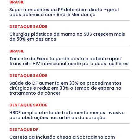
BRASIL
DESTAQUES
Destaques Enfermagem Unida
Superintendentes da PF defendem diretor-geral
DESTAQUES OUTROS
DISTRITO FEDERAL
EDUCAÇÃO
após polêmica com André Mendonça
ELEIÇÕES
EMPREGO E OPORTUNIDADES
ENTORNO
Especial
Espírito Santo
ESPORTE
ESTÁGIO
EVENTOS
EXPOSIÇÃO
Featured
Febre Amarela
DESTAQUE SAÚDE
Febre Oropouche
FILMES
Goiás
Cirurgias plásticas de mama no SUS crescem mais
INTELIGÊNCIA ARTIFICIAL
INTERNACIONAL
de 50% em dez anos
Jogos Online
JUDICIÁRIO
LITERATURA
Maranhão
Marburg
Mato Grosso
Mato Grosso do Sul
BRASIL
MEIO AMBIENTE
Minas Gerais
MOBILIDADE
MPOX
Tenente do Exército perde posto e patente após
MÚSICA
O Plantonista
Opinião
Oropouche
Pará
transmitir HIV intencionalmente para duas mulheres
Paraíba
Paraná
Pernambuco
Piauí
POLÍTICA
PROCESSO SELETIVO
PUBLIEDITORIAL
DESTAQUE SAÚDE
QUALIFICAÇÃO PROFISSIONAL
RESIDÊNCIA
Rio de Janeiro
Rio Grande do Sul
Roraima
Saúde do DF aumenta em 33% os procedimentos
Santa Catarina
São Paulo
SARAMPO
SAÚDE
cirúrgicos e reduz em 30% o tempo de espera no
tratamento de câncer
Saúde Agora
SEGURANÇA
Soltando o Verbo
TÁ FROID?
TEATRO
TECNOLOGIA
TIC TAC
Tocantins
Utilidade Pública
ZikaVirus
DESTAQUE SAÚDE
HBDF amplia oferta de tratamento menos invasivo
Mais
para obstruções nas artérias do coração
DESTAQUE DF
Carreta da Inclusão chega a Sobradinho com