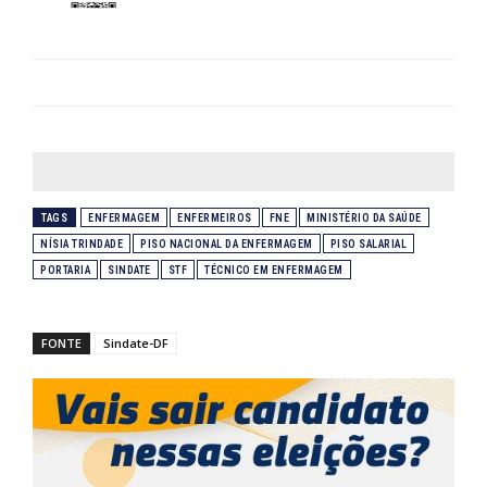
TAGS
ENFERMAGEM
ENFERMEIROS
FNE
MINISTÉRIO DA SAÚDE
NÍSIA TRINDADE
PISO NACIONAL DA ENFERMAGEM
PISO SALARIAL
PORTARIA
SINDATE
STF
TÉCNICO EM ENFERMAGEM
FONTE
Sindate-DF