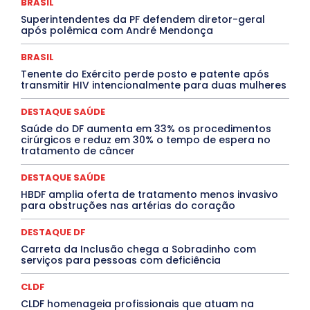
BRASIL
DESTAQUES
Destaques Enfermagem Unida
Superintendentes da PF defendem diretor-geral
DESTAQUES OUTROS
DISTRITO FEDERAL
EDUCAÇÃO
após polêmica com André Mendonça
ELEIÇÕES
EMPREGO E OPORTUNIDADES
ENTORNO
Especial
Espírito Santo
ESPORTE
ESTÁGIO
EVENTOS
EXPOSIÇÃO
Featured
Febre Amarela
BRASIL
Febre Oropouche
FILMES
Goiás
Tenente do Exército perde posto e patente após
INTELIGÊNCIA ARTIFICIAL
INTERNACIONAL
transmitir HIV intencionalmente para duas mulheres
Jogos Online
JUDICIÁRIO
LITERATURA
Maranhão
Marburg
Mato Grosso
Mato Grosso do Sul
DESTAQUE SAÚDE
MEIO AMBIENTE
Minas Gerais
MOBILIDADE
MPOX
Saúde do DF aumenta em 33% os procedimentos
MÚSICA
O Plantonista
Opinião
Oropouche
Pará
cirúrgicos e reduz em 30% o tempo de espera no
Paraíba
Paraná
Pernambuco
Piauí
POLÍTICA
tratamento de câncer
PROCESSO SELETIVO
PUBLIEDITORIAL
QUALIFICAÇÃO PROFISSIONAL
RESIDÊNCIA
DESTAQUE SAÚDE
Rio de Janeiro
Rio Grande do Sul
Roraima
Santa Catarina
São Paulo
SARAMPO
SAÚDE
HBDF amplia oferta de tratamento menos invasivo
para obstruções nas artérias do coração
Saúde Agora
SEGURANÇA
Soltando o Verbo
TÁ FROID?
TEATRO
TECNOLOGIA
TIC TAC
Tocantins
Utilidade Pública
ZikaVirus
DESTAQUE DF
Carreta da Inclusão chega a Sobradinho com
Mais
serviços para pessoas com deficiência
CLDF
CLDF homenageia profissionais que atuam na