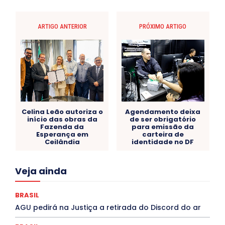
ARTIGO ANTERIOR
PRÓXIMO ARTIGO
Celina Leão autoriza o
Agendamento deixa
início das obras da
de ser obrigatório
Fazenda da
para emissão da
Esperança em
carteira de
Ceilândia
identidade no DF
Acre
Alagoas
Amazonas
Bahia
BRASIL
Veja ainda
Ceará
Chikungunya
CLDF
COLUNAS
COMPORTAMENTO
CONCURSOS PÚBLICOS
Congressuanas & Esplanadumas
CONTRATO TEMPORÁRIO
BRASIL
Covid-19
Crônica Política
Crônicas
CULTURA
AGU pedirá na Justiça a retirada do Discord do ar
Cultura e Tal
DANÇA
Dengue
Denuncia
DESTAQUE BRASIL
DESTAQUE DF
DESTAQUE SAÚDE