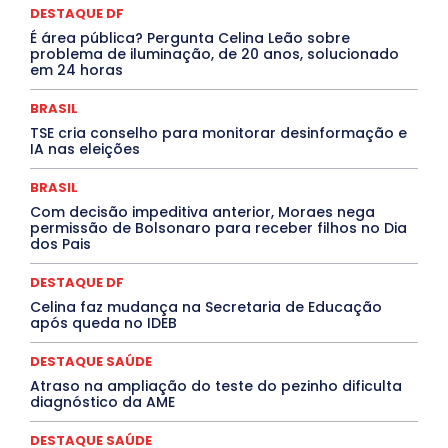
Congressuanas & Esplanadumas
CONTRATO TEMPORÁRIO
DESTAQUE DF
Covid-19
Crônica Política
Crônicas
CULTURA
É área pública? Pergunta Celina Leão sobre
Cultura e Tal
DANÇA
Dengue
Denuncia
problema de iluminação, de 20 anos, solucionado
DESTAQUE BRASIL
DESTAQUE DF
DESTAQUE SAÚDE
em 24 horas
DESTAQUES
Destaques Enfermagem Unida
DESTAQUES OUTROS
DISTRITO FEDERAL
EDUCAÇÃO
BRASIL
ELEIÇÕES
EMPREGO E OPORTUNIDADES
ENTORNO
TSE cria conselho para monitorar desinformação e
Especial
Espírito Santo
ESPORTE
ESTÁGIO
IA nas eleições
EVENTOS
EXPOSIÇÃO
Featured
Febre Amarela
Febre Oropouche
FILMES
Goiás
BRASIL
INTELIGÊNCIA ARTIFICIAL
INTERNACIONAL
Jogos Online
JUDICIÁRIO
LITERATURA
Maranhão
Com decisão impeditiva anterior, Moraes nega
Marburg
Mato Grosso
Mato Grosso do Sul
permissão de Bolsonaro para receber filhos no Dia
dos Pais
MEIO AMBIENTE
Minas Gerais
MOBILIDADE
MPOX
MÚSICA
O Plantonista
Opinião
Oropouche
Pará
Paraíba
Paraná
Pernambuco
Piauí
POLÍTICA
DESTAQUE DF
PROCESSO SELETIVO
PUBLIEDITORIAL
Celina faz mudança na Secretaria de Educação
QUALIFICAÇÃO PROFISSIONAL
RESIDÊNCIA
após queda no IDEB
Rio de Janeiro
Rio Grande do Sul
Roraima
Santa Catarina
São Paulo
SARAMPO
SAÚDE
DESTAQUE SAÚDE
Saúde Agora
SEGURANÇA
Soltando o Verbo
Atraso na ampliação do teste do pezinho dificulta
TÁ FROID?
TEATRO
TECNOLOGIA
TIC TAC
diagnóstico da AME
Tocantins
Utilidade Pública
ZikaVirus
DESTAQUE SAÚDE
Mais