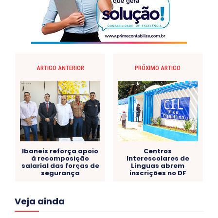
ARTIGO ANTERIOR
PRÓXIMO ARTIGO
Ibaneis reforça apoio
Centros
à recomposição
Interescolares de
salarial das forças de
Línguas abrem
segurança
inscrições no DF
Acre
Alagoas
Amazonas
Bahia
BRASIL
Veja ainda
Ceará
Chikungunya
CLDF
COLUNAS
COMPORTAMENTO
CONCURSOS PÚBLICOS