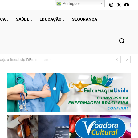
Português
ICA
SAÚDE
EDUCAÇÃO
SEGURANÇA
çao fiscal do DF