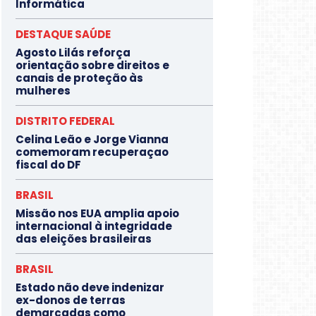
Informática
DESTAQUE SAÚDE
Agosto Lilás reforça
orientação sobre direitos e
canais de proteção às
mulheres
DISTRITO FEDERAL
Celina Leão e Jorge Vianna
comemoram recuperaçao
fiscal do DF
BRASIL
Missão nos EUA amplia apoio
internacional à integridade
das eleições brasileiras
BRASIL
Estado não deve indenizar
ex-donos de terras
demarcadas como