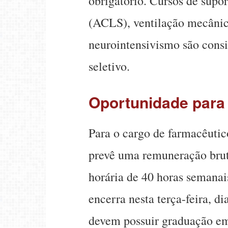
obrigatório. Cursos de supo
(ACLS), ventilação mecânica
neurointensivismo são consi
seletivo.
Oportunidade para 
Para o cargo de farmacêutico
prevê uma remuneração brut
horária de 40 horas semanais
encerra nesta terça-feira, d
devem possuir graduação e