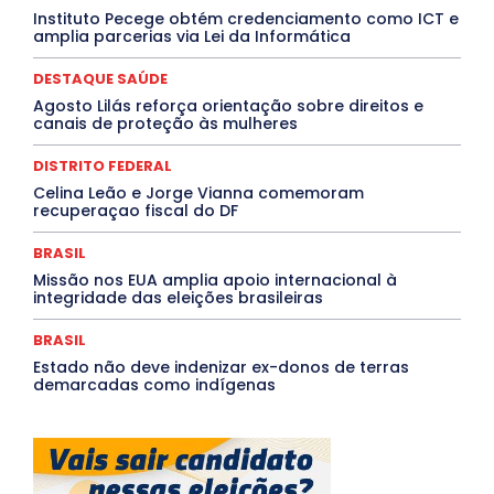
Paraíba
Paraná
Pernambuco
Piauí
POLÍTICA
Instituto Pecege obtém credenciamento como ICT e
PROCESSO SELETIVO
PUBLIEDITORIAL
amplia parcerias via Lei da Informática
QUALIFICAÇÃO PROFISSIONAL
RESIDÊNCIA
Rio de Janeiro
Rio Grande do Sul
Roraima
DESTAQUE SAÚDE
Santa Catarina
São Paulo
SARAMPO
SAÚDE
Agosto Lilás reforça orientação sobre direitos e
Saúde Agora
SEGURANÇA
Soltando o Verbo
canais de proteção às mulheres
TÁ FROID?
TEATRO
TECNOLOGIA
TIC TAC
Tocantins
Utilidade Pública
ZikaVirus
DISTRITO FEDERAL
Mais
Celina Leão e Jorge Vianna comemoram
recuperaçao fiscal do DF
BRASIL
Missão nos EUA amplia apoio internacional à
integridade das eleições brasileiras
BRASIL
Estado não deve indenizar ex-donos de terras
demarcadas como indígenas