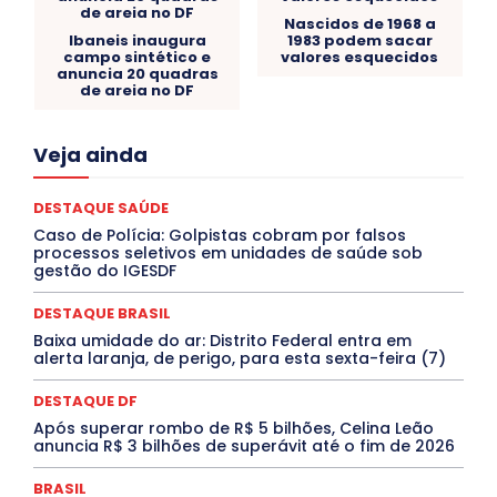
Nascidos de 1968 a
Ibaneis inaugura
1983 podem sacar
campo sintético e
valores esquecidos
anuncia 20 quadras
de areia no DF
Acre
Alagoas
Amazonas
Bahia
BRASIL
Veja ainda
Ceará
Chikungunya
CLDF
COLUNAS
COMPORTAMENTO
CONCURSOS PÚBLICOS
Congressuanas & Esplanadumas
CONTRATO TEMPORÁRIO
DESTAQUE SAÚDE
Covid-19
Crônica Política
Crônicas
CULTURA
Caso de Polícia: Golpistas cobram por falsos
Cultura e Tal
DANÇA
Dengue
Denuncia
processos seletivos em unidades de saúde sob
DESTAQUE BRASIL
DESTAQUE DF
DESTAQUE SAÚDE
gestão do IGESDF
DESTAQUES
Destaques Enfermagem Unida
DESTAQUES OUTROS
DISTRITO FEDERAL
EDUCAÇÃO
DESTAQUE BRASIL
ELEIÇÕES
EMPREGO E OPORTUNIDADES
ENTORNO
Baixa umidade do ar: Distrito Federal entra em
Especial
Espírito Santo
ESPORTE
ESTÁGIO
alerta laranja, de perigo, para esta sexta-feira (7)
EVENTOS
EXPOSIÇÃO
Featured
Febre Amarela
Febre Oropouche
FILMES
Goiás
DESTAQUE DF
INTELIGÊNCIA ARTIFICIAL
INTERNACIONAL
Jogos Online
JUDICIÁRIO
LITERATURA
Maranhão
Após superar rombo de R$ 5 bilhões, Celina Leão
Marburg
Mato Grosso
Mato Grosso do Sul
anuncia R$ 3 bilhões de superávit até o fim de 2026
MEIO AMBIENTE
Minas Gerais
MOBILIDADE
MPOX
MÚSICA
O Plantonista
Opinião
Oropouche
Pará
BRASIL