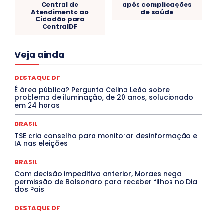
Central de
após complicações
Atendimento ao
de saúde
Cidadão para
CentralDF
Acre
Alagoas
Amazonas
Bahia
BRASIL
Veja ainda
Ceará
Chikungunya
CLDF
COLUNAS
COMPORTAMENTO
CONCURSOS PÚBLICOS
Congressuanas & Esplanadumas
DESTAQUE DF
CONTRATO TEMPORÁRIO
Covid-19
É área pública? Pergunta Celina Leão sobre
Crônica Política
Crônicas
CULTURA
problema de iluminação, de 20 anos, solucionado
Cultura e Tal
DANÇA
Dengue
Denuncia
em 24 horas
DESTAQUE BRASIL
DESTAQUE DF
DESTAQUE SAÚDE
DESTAQUES
BRASIL
Destaques Enfermagem Unida
DESTAQUES OUTROS
TSE cria conselho para monitorar desinformação e
DISTRITO FEDERAL
EDUCAÇÃO
ELEIÇÕES
IA nas eleições
EMPREGO E OPORTUNIDADES
ENTORNO
Especial
Espírito Santo
ESPORTE
ESTÁGIO
EVENTOS
BRASIL
EXPOSIÇÃO
Featured
Febre Amarela
Febre Oropouche
FILMES
Goiás
Com decisão impeditiva anterior, Moraes nega
INTELIGÊNCIA ARTIFICIAL
INTERNACIONAL
permissão de Bolsonaro para receber filhos no Dia
dos Pais
Jogos Online
JUDICIÁRIO
LITERATURA
Maranhão
Marburg
Mato Grosso
Mato Grosso do Sul
MEIO AMBIENTE
Minas Gerais
DESTAQUE DF
MOBILIDADE
MPOX
MÚSICA
O Plantonista