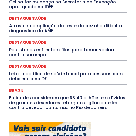
Celina faz mudança na Secretaria de Educação
Opinião
Oropouche
Pará
Paraíba
Paraná
após queda no IDEB
Pernambuco
Piauí
POLÍTICA
PROCESSO SELETIVO
PUBLIEDITORIAL
DESTAQUE SAÚDE
QUALIFICAÇÃO PROFISSIONAL
RESIDÊNCIA
Atraso na ampliação do teste do pezinho dificulta
Rio de Janeiro
Rio Grande do Sul
Roraima
diagnóstico da AME
Santa Catarina
São Paulo
SARAMPO
SAÚDE
Saúde Agora
SEGURANÇA
Soltando o Verbo
DESTAQUE SAÚDE
TÁ FROID?
TEATRO
TECNOLOGIA
TIC TAC
Tocantins
Utilidade Pública
ZikaVirus
Paulistanos enfrentam filas para tomar vacina
contra sarampo
Mais
DESTAQUE SAÚDE
Lei cria política de saúde bucal para pessoas com
deficiência no DF
BRASIL
Entidades consideram que R$ 40 bilhões em dívidas
de grandes devedores reforçam urgência de lei
contra devedor contumaz no Rio de Janeiro