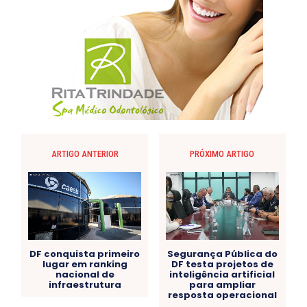
ARTIGO ANTERIOR
PRÓXIMO ARTIGO
DF conquista primeiro
Segurança Pública do
lugar em ranking
DF testa projetos de
nacional de
inteligência artificial
infraestrutura
para ampliar
resposta operacional