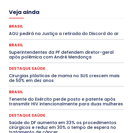
Acre
Alagoas
Amazonas
Bahia
BRASIL
Veja ainda
Ceará
Chikungunya
CLDF
COLUNAS
COMPORTAMENTO
CONCURSOS PÚBLICOS
Congressuanas & Esplanadumas
CONTRATO TEMPORÁRIO
BRASIL
Covid-19
Crônica Política
Crônicas
CULTURA
AGU pedirá na Justiça a retirada do Discord do ar
Cultura e Tal
DANÇA
Dengue
Denuncia
DESTAQUE BRASIL
DESTAQUE DF
DESTAQUE SAÚDE
BRASIL
DESTAQUES
Destaques Enfermagem Unida
Superintendentes da PF defendem diretor-geral
DESTAQUES OUTROS
DISTRITO FEDERAL
EDUCAÇÃO
após polêmica com André Mendonça
ELEIÇÕES
EMPREGO E OPORTUNIDADES
ENTORNO
Especial
Espírito Santo
ESPORTE
ESTÁGIO
EVENTOS
EXPOSIÇÃO
Featured
Febre Amarela
DESTAQUE SAÚDE
Febre Oropouche
FILMES
Goiás
Cirurgias plásticas de mama no SUS crescem mais
INTELIGÊNCIA ARTIFICIAL
INTERNACIONAL
de 50% em dez anos
Jogos Online
JUDICIÁRIO
LITERATURA
Maranhão
Marburg
Mato Grosso
Mato Grosso do Sul
BRASIL
MEIO AMBIENTE
Minas Gerais
MOBILIDADE
MPOX
Tenente do Exército perde posto e patente após
MÚSICA
O Plantonista
Opinião
Oropouche
Pará
transmitir HIV intencionalmente para duas mulheres
Paraíba
Paraná
Pernambuco
Piauí
POLÍTICA
PROCESSO SELETIVO
PUBLIEDITORIAL
DESTAQUE SAÚDE
QUALIFICAÇÃO PROFISSIONAL
RESIDÊNCIA
Rio de Janeiro
Rio Grande do Sul
Roraima
Saúde do DF aumenta em 33% os procedimentos
Santa Catarina
São Paulo
SARAMPO
SAÚDE
cirúrgicos e reduz em 30% o tempo de espera no
tratamento de câncer
Saúde Agora
SEGURANÇA
Soltando o Verbo