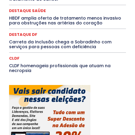
TÁ FROID?
TEATRO
TECNOLOGIA
TIC TAC
Tocantins
Utilidade Pública
ZikaVirus
DESTAQUE SAÚDE
HBDF amplia oferta de tratamento menos invasivo
Mais
para obstruções nas artérias do coração
DESTAQUE DF
Carreta da Inclusão chega a Sobradinho com
serviços para pessoas com deficiência
CLDF
CLDF homenageia profissionais que atuam na
necropsia