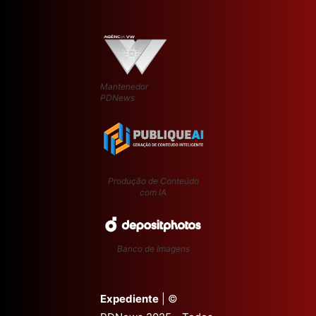
Mantenedor
PDNews
Produção de Conteúdo
com IA
Banco de Imagens
Expediente
| ©