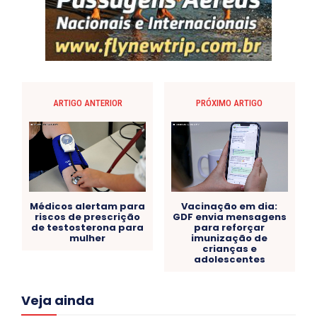
ARTIGO ANTERIOR
PRÓXIMO ARTIGO
Médicos alertam para
Vacinação em dia:
riscos de prescrição
GDF envia mensagens
de testosterona para
para reforçar
mulher
imunização de
crianças e
adolescentes
Acre
Alagoas
Amazonas
Bahia
BRASIL
Veja ainda
Ceará
Chikungunya
CLDF
COLUNAS