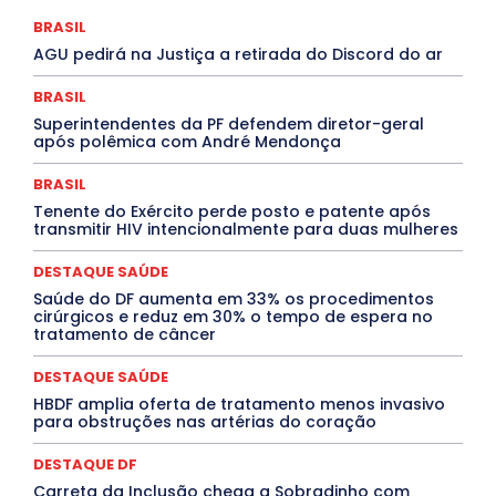
COMPORTAMENTO
CONCURSOS PÚBLICOS
Congressuanas & Esplanadumas
CONTRATO TEMPORÁRIO
BRASIL
Covid-19
Crônica Política
Crônicas
CULTURA
AGU pedirá na Justiça a retirada do Discord do ar
Cultura e Tal
DANÇA
Dengue
Denuncia
DESTAQUE BRASIL
DESTAQUE DF
DESTAQUE SAÚDE
BRASIL
DESTAQUES
Destaques Enfermagem Unida
Superintendentes da PF defendem diretor-geral
DESTAQUES OUTROS
DISTRITO FEDERAL
EDUCAÇÃO
após polêmica com André Mendonça
ELEIÇÕES
EMPREGO E OPORTUNIDADES
ENTORNO
Especial
Espírito Santo
ESPORTE
ESTÁGIO
EVENTOS
EXPOSIÇÃO
Featured
Febre Amarela
BRASIL
Febre Oropouche
FILMES
Goiás
Tenente do Exército perde posto e patente após
INTELIGÊNCIA ARTIFICIAL
INTERNACIONAL
transmitir HIV intencionalmente para duas mulheres
Jogos Online
JUDICIÁRIO
LITERATURA
Maranhão
Marburg
Mato Grosso
Mato Grosso do Sul
DESTAQUE SAÚDE
MEIO AMBIENTE
Minas Gerais
MOBILIDADE
MPOX
Saúde do DF aumenta em 33% os procedimentos
MÚSICA
O Plantonista
Opinião
Oropouche
Pará
cirúrgicos e reduz em 30% o tempo de espera no
Paraíba
Paraná
Pernambuco
Piauí
POLÍTICA
tratamento de câncer
PROCESSO SELETIVO
PUBLIEDITORIAL
QUALIFICAÇÃO PROFISSIONAL
RESIDÊNCIA
DESTAQUE SAÚDE
Rio de Janeiro
Rio Grande do Sul
Roraima
Santa Catarina
São Paulo
SARAMPO
SAÚDE
HBDF amplia oferta de tratamento menos invasivo
para obstruções nas artérias do coração
Saúde Agora
SEGURANÇA
Soltando o Verbo
TÁ FROID?
TEATRO
TECNOLOGIA
TIC TAC
Tocantins
Utilidade Pública
ZikaVirus
DESTAQUE DF
Carreta da Inclusão chega a Sobradinho com