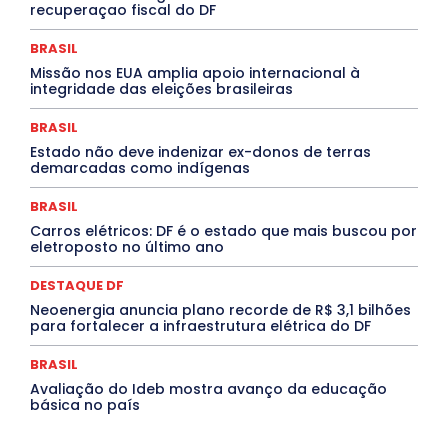
Jogos Online
JUDICIÁRIO
LITERATURA
Maranhão
recuperaçao fiscal do DF
Marburg
Mato Grosso
Mato Grosso do Sul
MEIO AMBIENTE
Minas Gerais
MOBILIDADE
MPOX
BRASIL
MÚSICA
O Plantonista
Opinião
Oropouche
Pará
Missão nos EUA amplia apoio internacional à
Paraíba
Paraná
Pernambuco
Piauí
POLÍTICA
integridade das eleições brasileiras
PROCESSO SELETIVO
PUBLIEDITORIAL
QUALIFICAÇÃO PROFISSIONAL
RESIDÊNCIA
BRASIL
Rio de Janeiro
Rio Grande do Sul
Roraima
Santa Catarina
São Paulo
SARAMPO
SAÚDE
Estado não deve indenizar ex-donos de terras
demarcadas como indígenas
Saúde Agora
SEGURANÇA
Soltando o Verbo
TÁ FROID?
TEATRO
TECNOLOGIA
TIC TAC
Tocantins
Utilidade Pública
ZikaVirus
BRASIL
Carros elétricos: DF é o estado que mais buscou por
Mais
eletroposto no último ano
DESTAQUE DF
Neoenergia anuncia plano recorde de R$ 3,1 bilhões
para fortalecer a infraestrutura elétrica do DF
BRASIL
Avaliação do Ideb mostra avanço da educação
básica no país