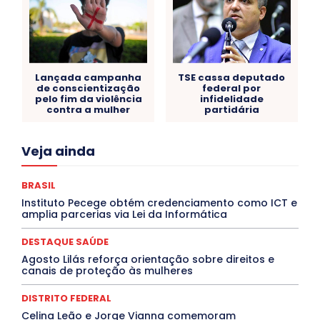
Lançada campanha
TSE cassa deputado
de conscientização
federal por
pelo fim da violência
infidelidade
contra a mulher
partidária
Acre
Alagoas
Amazonas
Bahia
BRASIL
Veja ainda
Ceará
Chikungunya
CLDF
COLUNAS
COMPORTAMENTO
CONCURSOS PÚBLICOS
Congressuanas & Esplanadumas
CONTRATO TEMPORÁRIO
BRASIL
Covid-19
Crônica Política
Crônicas
CULTURA
Instituto Pecege obtém credenciamento como ICT e
Cultura e Tal
DANÇA
Dengue
Denuncia
amplia parcerias via Lei da Informática
DESTAQUE BRASIL
DESTAQUE DF
DESTAQUE SAÚDE
DESTAQUES
Destaques Enfermagem Unida
DESTAQUE SAÚDE
DESTAQUES OUTROS
DISTRITO FEDERAL
EDUCAÇÃO
Agosto Lilás reforça orientação sobre direitos e
ELEIÇÕES
EMPREGO E OPORTUNIDADES
ENTORNO
canais de proteção às mulheres
Especial
Espírito Santo
ESPORTE
ESTÁGIO
EVENTOS
EXPOSIÇÃO
Featured
Febre Amarela
DISTRITO FEDERAL
Febre Oropouche
FILMES
Goiás
INTELIGÊNCIA ARTIFICIAL
INTERNACIONAL
Celina Leão e Jorge Vianna comemoram