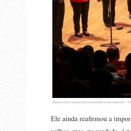
Kauan Alves nunca havia assistido a um concerto: “Tem
Ele ainda reafirmou a impor
velhas, mas, na verdade, é 