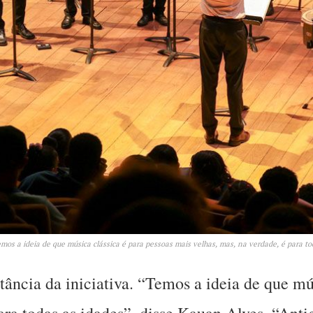
os a ideia de que música clássica é para pessoas mais velhas, mas, na verdade, é para to
tância da iniciativa. “Temos a ideia de que mú
para todas as idades”, disse Kauan Alves. “An