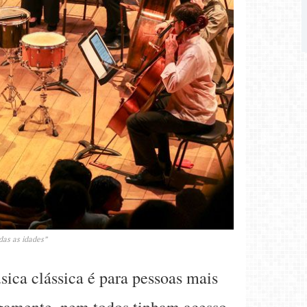
das as idades”
sica clássica é para pessoas mais
tigamente, nem todos tinham acesso