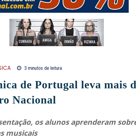
SICA
3
minutos
de leitura
ica de Portugal leva mais d
ro Nacional
esentação, os alunos aprenderam sobre
s musicais