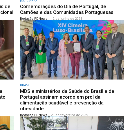
JUDICIÁRIO
is de
Comemorações do Dia de Portugal, de
cional
Camões e das Comunidades Portuguesas
Redação PDNews
-
12 de junho de 2025
BRASIL
a
MDS e ministérios da Saúde do Brasil e de
nto
Portugal assinam acordo em prol da
alimentação saudável e prevenção da
obesidade
Redação PDNews
-
21 de fevereiro de 2025