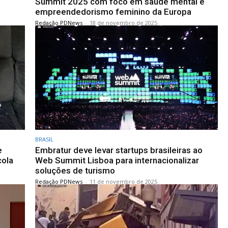
Summit 2025 com foco em saúde mental e
empreendedorismo feminino da Europa
Redação PDNews
-
18 de novembro de 2025
BRASIL
e
Embratur deve levar startups brasileiras ao
cola
Web Summit Lisboa para internacionalizar
soluções de turismo
Redação PDNews
-
11 de novembro de 2025